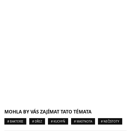
MOHLA BY VÁS ZAJÍMAT TATO TÉMATA
# BAKTERIE
# DŘEZ
# KUCHYŇ
# MASTNOTA
# NEČISTOTY