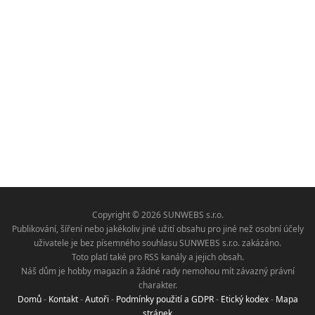
Copyright © 2026 SUNWEBS s.r.o.
Publikování, šíření nebo jakékoliv jiné užití obsahu pro jiné než osobní účely
uživatele je bez písemného souhlasu SUNWEBS s.r.o. zakázáno.
Toto platí také pro RSS kanály a jejich obsah.
Náš dům je hobby magazín a žádné rady nemohou mít závazný právní
charakter.
Domů
-
Kontakt
-
Autoři
-
Podmínky použití a GDPR
-
Etický kodex
-
Mapa
stránek