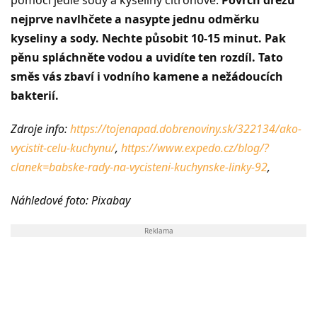
pomoci jedlé sody a kyseliny citronové.
Povrch dřezu
nejprve navlhčete a nasypte jednu odměrku
kyseliny a sody. Nechte působit 10-15 minut. Pak
pěnu spláchněte vodou a uvidíte ten rozdíl. Tato
směs vás zbaví i vodního kamene a nežádoucích
bakterií.
Zdroje info:
https://tojenapad.dobrenoviny.sk/322134/ako-
vycistit-celu-kuchynu/
,
https://www.expedo.cz/blog/?
clanek=babske-rady-na-vycisteni-kuchynske-linky-92
,
Náhledové foto: Pixabay
Reklama