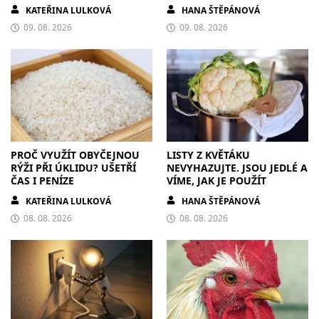
KATEŘINA LULKOVÁ
HANA ŠTĚPÁNOVÁ
09. 08. 2026
09. 08. 2026
PROČ VYUŽÍT OBYČEJNOU
LISTY Z KVĚTÁKU
RÝŽI PŘI ÚKLIDU? UŠETŘÍ
NEVYHAZUJTE. JSOU JEDLÉ A
ČAS I PENÍZE
VÍME, JAK JE POUŽÍT
KATEŘINA LULKOVÁ
HANA ŠTĚPÁNOVÁ
08. 08. 2026
08. 08. 2026