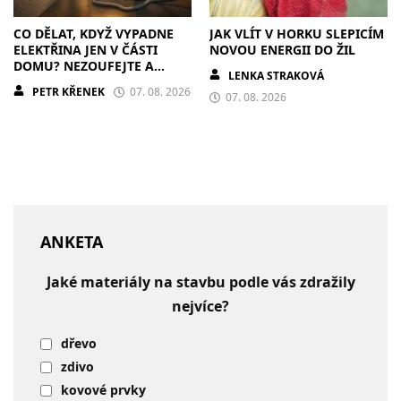
CO DĚLAT, KDYŽ VYPADNE
JAK VLÍT V HORKU SLEPICÍM
ELEKTŘINA JEN V ČÁSTI
NOVOU ENERGII DO ŽIL
DOMU? NEZOUFEJTE A
LENKA STRAKOVÁ
POSTUPUJTE S CHLADNOU
PETR KŘENEK
07. 08. 2026
HLAVOU
07. 08. 2026
ANKETA
Jaké materiály na stavbu podle vás zdražily
nejvíce?
dřevo
zdivo
kovové prvky