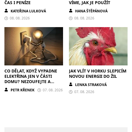
ČAS I PENÍZE
VÍME, JAK JE POUŽÍT
KATEŘINA LULKOVÁ
HANA ŠTĚPÁNOVÁ
08. 08. 2026
08. 08. 2026
CO DĚLAT, KDYŽ VYPADNE
JAK VLÍT V HORKU SLEPICÍM
ELEKTŘINA JEN V ČÁSTI
NOVOU ENERGII DO ŽIL
DOMU? NEZOUFEJTE A
LENKA STRAKOVÁ
POSTUPUJTE S CHLADNOU
PETR KŘENEK
07. 08. 2026
HLAVOU
07. 08. 2026