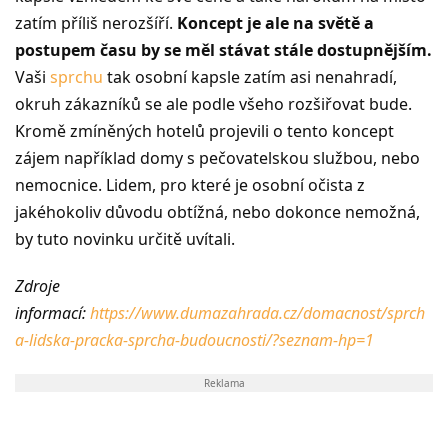
zatím příliš nerozšíří.
Koncept je ale na světě a
postupem času by se měl stávat stále dostupnějším.
Vaši
sprchu
tak osobní kapsle zatím asi nenahradí,
okruh zákazníků se ale podle všeho rozšiřovat bude.
Kromě zmíněných hotelů projevili o tento koncept
zájem například domy s pečovatelskou službou, nebo
nemocnice. Lidem, pro které je osobní očista z
jakéhokoliv důvodu obtížná, nebo dokonce nemožná,
by tuto novinku určitě uvítali.
Zdroje
informací:
https://www.dumazahrada.cz/domacnost/sprch
a-lidska-pracka-sprcha-budoucnosti/?seznam-hp=1
Reklama