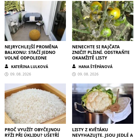
NEJRYCHLEJŠÍ PROMĚNA
NENECHTE SI RAJČATA
BALKONU: STAČÍ JEDNO
ZNIČIT PLÍSNÍ. ODSTRAŇTE
VOLNÉ ODPOLEDNE
OKAMŽITĚ LISTY
KATEŘINA LULKOVÁ
HANA ŠTĚPÁNOVÁ
09. 08. 2026
09. 08. 2026
PROČ VYUŽÍT OBYČEJNOU
LISTY Z KVĚTÁKU
RÝŽI PŘI ÚKLIDU? UŠETŘÍ
NEVYHAZUJTE. JSOU JEDLÉ A