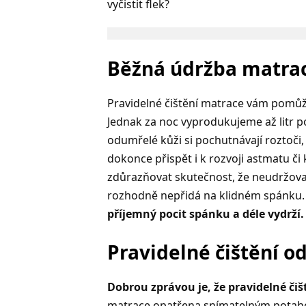
vyčistit flek?
Běžná údržba matrac
Pravidelné čištění matrace vám pomů
Jednak za noc vyprodukujeme až litr p
odumřelé kůži si pochutnávají roztoči,
dokonce přispět i k rozvoji astmatu či
zdůrazňovat skutečnost, že neudržova
rozhodně nepřidá na klidném spánku
příjemný pocit spánku a déle vydrží.
Pravidelné čištění o
Dobrou zprávou je, že pravidelné čišt
matrace opatřena snímatelným potahe