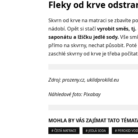
Fleky od krve odstra
Skvrn od krve na matraci se zbavíte p
nádobí. Opět si stačí
vyrobit směs, tj
saponátu a lžičku jedlé sody.
Vše smíc
přímo na skvrny, nechat působit. Poté 
zaschlé skvrny od krve je třeba počíta
Zdroj: prozeny.cz, uklidproklid.eu
Náhledové foto: Pixabay
MOHLA BY VÁS ZAJÍMAT TATO TÉMAT
# ČISTÁ MATRACE
# JEDLÁ SODA
# PEROXID VOD