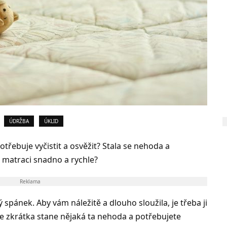
ÚDRŽBA
ÚKLID
řebuje vyčistit a osvěžit? Stala se nehoda a
it matraci snadno a rychle?
Reklama
spánek. Aby vám náležitě a dlouho sloužila, je třeba ji
ž se zkrátka stane nějaká ta nehoda a potřebujete