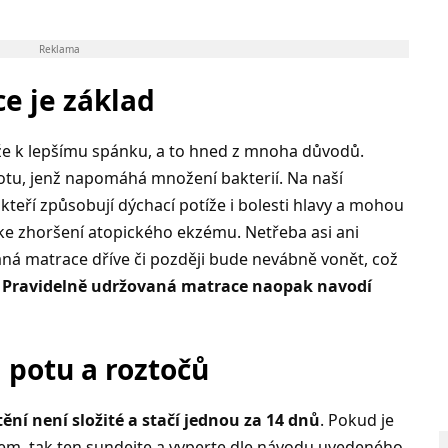
Reklama
e je základ
že k lepšímu spánku, a to hned z mnoha důvodů.
otu, jenž napomáhá množení bakterií. Na naší
 kteří způsobují dýchací potíže i bolesti hlavy a mohou
 ke zhoršení atopického ekzému. Netřeba asi ani
ná matrace dříve či později bude nevábně vonět, což
.
Pravidelně udržovaná matrace naopak navodí
d potu a roztočů
ění není složité a stačí jednou za 14 dnů
. Pokud je
m, tak ten sundejte a vyperte dle návodu uvedeného