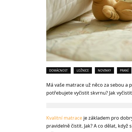
DOMÁCNOST
LOŽNICE
NOVINKY
PRANÍ
Má vaše matrace už něco za sebou a pot
potřebujete vyčistit skvrnu? Jak vyčist
Kvalitní matrace
je základem pro dobrý 
pravidelně čistit. Jak? A co dělat, kdy