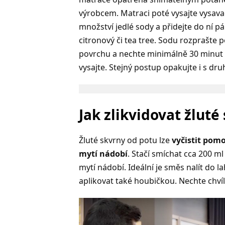
výrobcem. Matraci poté vysajte vysavač
množství jedlé sody a přidejte do ní pá
citronový či tea tree. Sodu rozprašte p
povrchu a nechte minimálně 30 minut pů
vysajte. Stejný postup opakujte i s dr
Jak zlikvidovat žluté
Žluté skvrny od potu lze
vyčistit pomo
mytí nádobí
. Stačí smíchat cca 200 ml
mytí nádobí. Ideální je směs nalít do
aplikovat také houbičkou. Nechte chvíl