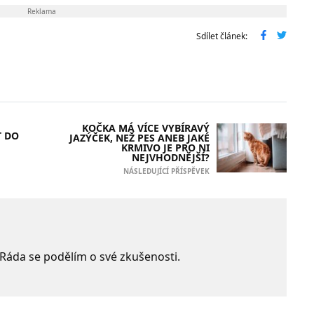
Reklama
Sdílet článek:
KOČKA MÁ VÍCE VYBÍRAVÝ
T DO
JAZÝČEK, NEŽ PES ANEB JAKÉ
KRMIVO JE PRO NI
NEJVHODNĚJŠÍ?
NÁSLEDUJÍCÍ PŘÍSPĚVEK
 Ráda se podělím o své zkušenosti.