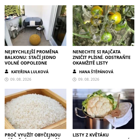
NEJRYCHLEJŠÍ PROMĚNA
NENECHTE SI RAJČATA
BALKONU: STAČÍ JEDNO
ZNIČIT PLÍSNÍ. ODSTRAŇTE
VOLNÉ ODPOLEDNE
OKAMŽITĚ LISTY
KATEŘINA LULKOVÁ
HANA ŠTĚPÁNOVÁ
09. 08. 2026
09. 08. 2026
PROČ VYUŽÍT OBYČEJNOU
LISTY Z KVĚTÁKU