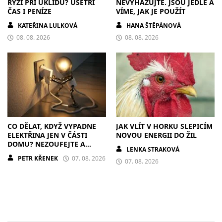
RÝŽI PŘI ÚKLIDU? UŠETŘÍ
NEVYHAZUJTE. JSOU JEDLÉ A
ČAS I PENÍZE
VÍME, JAK JE POUŽÍT
KATEŘINA LULKOVÁ
HANA ŠTĚPÁNOVÁ
08. 08. 2026
08. 08. 2026
CO DĚLAT, KDYŽ VYPADNE
JAK VLÍT V HORKU SLEPICÍM
ELEKTŘINA JEN V ČÁSTI
NOVOU ENERGII DO ŽIL
DOMU? NEZOUFEJTE A
LENKA STRAKOVÁ
POSTUPUJTE S CHLADNOU
PETR KŘENEK
07. 08. 2026
HLAVOU
07. 08. 2026