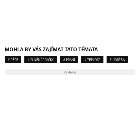
MOHLA BY VÁS ZAJÍMAT TATO TÉMATA
# PÉČE
# PLNĚNÍ PRAČKY
# PRANÍ
# TEPLOTA
# ÚDRŽBA
Reklama