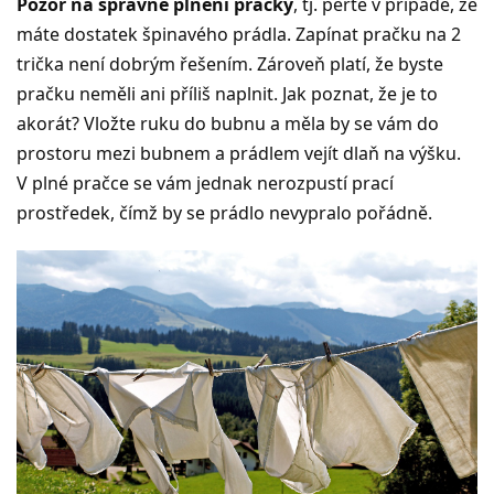
Pozor na správné plnění pračky
, tj. perte v případě, že
máte dostatek špinavého prádla. Zapínat pračku na 2
trička není dobrým řešením. Zároveň platí, že byste
pračku neměli ani příliš naplnit. Jak poznat, že je to
akorát? Vložte ruku do bubnu a měla by se vám do
prostoru mezi bubnem a prádlem vejít dlaň na výšku.
V plné pračce se vám jednak nerozpustí prací
prostředek, čímž by se prádlo nevypralo pořádně.