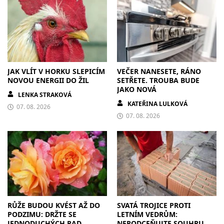
JAK VLÍT V HORKU SLEPICÍM
VEČER NANESETE, RÁNO
NOVOU ENERGII DO ŽIL
SETŘETE. TROUBA BUDE
JAKO NOVÁ
LENKA STRAKOVÁ
KATEŘINA LULKOVÁ
07. 08. 2026
07. 08. 2026
RŮŽE BUDOU KVÉST AŽ DO
SVATÁ TROJICE PROTI
PODZIMU: DRŽTE SE
LETNÍM VEDRŮM:
JEDNODUCHÝCH RAD
NEPODCEŇUJTE SOUHRU