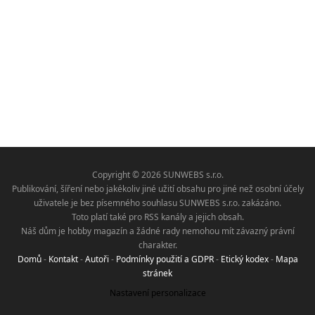
Copyright © 2026 SUNWEBS s.r.o.
Publikování, šíření nebo jakékoliv jiné užití obsahu pro jiné než osobní účely
uživatele je bez písemného souhlasu SUNWEBS s.r.o. zakázáno.
Toto platí také pro RSS kanály a jejich obsah.
Náš dům je hobby magazín a žádné rady nemohou mít závazný právní
charakter.
Domů
-
Kontakt
-
Autoři
-
Podmínky použití a GDPR
-
Etický kodex
-
Mapa
stránek
Nastavení personalizace