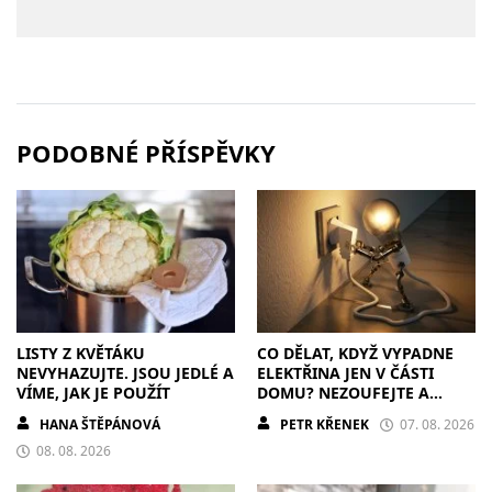
PODOBNÉ PŘÍSPĚVKY
LISTY Z KVĚTÁKU
CO DĚLAT, KDYŽ VYPADNE
NEVYHAZUJTE. JSOU JEDLÉ A
ELEKTŘINA JEN V ČÁSTI
VÍME, JAK JE POUŽÍT
DOMU? NEZOUFEJTE A
POSTUPUJTE S CHLADNOU
HANA ŠTĚPÁNOVÁ
PETR KŘENEK
07. 08. 2026
HLAVOU
08. 08. 2026