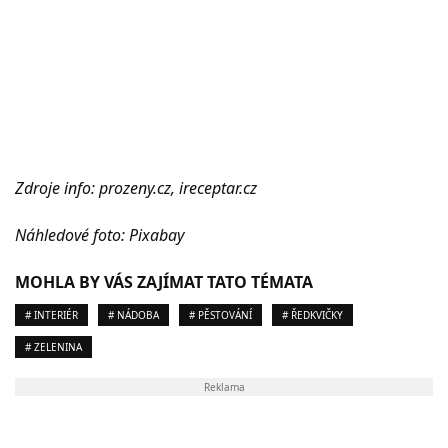
Zdroje info: prozeny.cz, ireceptar.cz
Náhledové foto: Pixabay
MOHLA BY VÁS ZAJÍMAT TATO TÉMATA
# INTERIÉR
# NÁDOBA
# PĚSTOVÁNÍ
# ŘEDKVIČKY
# ZELENINA
Reklama