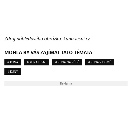
Zdroj náhledového obrázku: kuna-lesni.cz
MOHLA BY VÁS ZAJÍMAT TATO TÉMATA
# KUNA
# KUNA LESNÍ
# KUNA NA PŮDĚ
# KUNA V DOMĚ
# KUNY
Reklama