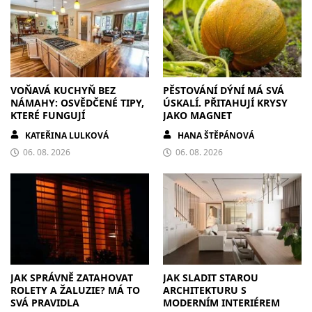
VOŇAVÁ KUCHYŇ BEZ
PĚSTOVÁNÍ DÝNÍ MÁ SVÁ
NÁMAHY: OSVĚDČENÉ TIPY,
ÚSKALÍ. PŘITAHUJÍ KRYSY
KTERÉ FUNGUJÍ
JAKO MAGNET
KATEŘINA LULKOVÁ
HANA ŠTĚPÁNOVÁ
06. 08. 2026
06. 08. 2026
JAK SPRÁVNĚ ZATAHOVAT
JAK SLADIT STAROU
ROLETY A ŽALUZIE? MÁ TO
ARCHITEKTURU S
SVÁ PRAVIDLA
MODERNÍM INTERIÉREM