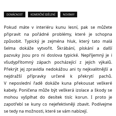
DOMÁCNOST
KOMERČNÍ SDĚLENÍ
NOVINKY
Pokud máte v interiéru kunu lesní, pak se můžete
připravit na pořádné problémy, které je schopna
způsobit. Typický je zejména hluk, který tato malá
šelma dokáže vytvořit. Škrábání, pískání a další
pazvuky jsou pro ni doslova typické. Nepříjemný je i
všudypřítomný zápach pocházející z jejich výkalů.
Překrýt jej zpravidla nedokážou ani ty nejkvalitnější a
nejdražší přípravky určené k překrytí pachů.
V neposlední řadě dokáže kuna překousat veškeré
kabely. Poničena může být veškerá izolace a škody se
mohou vyšplhat do desítek tisíc korun. I proto je
zapotřebí se kuny co nejefektivněji zbavit. Podívejme
se tedy na možnosti, které se vám nabízejí.