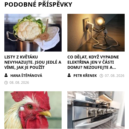
PODOBNÉ PŘÍSPĚVKY
LISTY Z KVĚTÁKU
CO DĚLAT, KDYŽ VYPADNE
NEVYHAZUJTE. JSOU JEDLÉ A
ELEKTŘINA JEN V ČÁSTI
VÍME, JAK JE POUŽÍT
DOMU? NEZOUFEJTE A
POSTUPUJTE S CHLADNOU
HANA ŠTĚPÁNOVÁ
PETR KŘENEK
07. 08. 2026
HLAVOU
08. 08. 2026