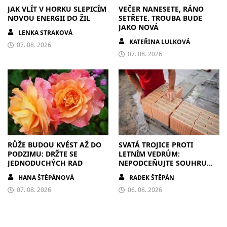
JAK VLÍT V HORKU SLEPICÍM
VEČER NANESETE, RÁNO
NOVOU ENERGII DO ŽIL
SETŘETE. TROUBA BUDE
JAKO NOVÁ
LENKA STRAKOVÁ
KATEŘINA LULKOVÁ
07. 08. 2026
07. 08. 2026
RŮŽE BUDOU KVÉST AŽ DO
SVATÁ TROJICE PROTI
PODZIMU: DRŽTE SE
LETNÍM VEDRŮM:
JEDNODUCHÝCH RAD
NEPODCEŇUJTE SOUHRU
ZDIVA A STÍNĚNÍ
HANA ŠTĚPÁNOVÁ
RADEK ŠTĚPÁN
07. 08. 2026
06. 08. 2026