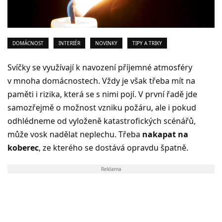
DOMÁCNOST
INTERIÉR
NOVINKY
TIPY A TRIKY
Svíčky se využívají k navození příjemné atmosféry
v mnoha domácnostech. Vždy je však třeba mít na
paměti i rizika, která se s nimi pojí. V první řadě jde
samozřejmě o možnost vzniku požáru, ale i pokud
odhlédneme od vyloženě katastrofických scénářů,
může vosk nadělat neplechu. Třeba
nakapat na
koberec
, ze kterého se dostává opravdu špatně.
Reklama