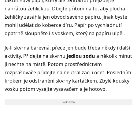
taktéž savý papír, který ale tentokrát přejíždějte
nahřátou žehličkou. Dbejte přitom na to, aby plocha
žehličky zasáhla jen obvod savého papíru, jinak byste
mohli udělat do koberce díru. Papír po vychladnutí
opatrně sloupněte i s voskem, který na papíru ulpěl.
Je-li skvrna barevná, přece jen bude třeba někdy i další
aktivity. Přidejte na skvrnu
jedlou sodu
a několik minut
jí nechte na místě. Potom prostřednictvím
rozprašovače přidejte na neutralizaci i ocet. Posledním
krokem je odstranění skvrny kartáčkem. Zbylé kousky
vosku potom vysajte vysavačem a je hotovo.
Reklama