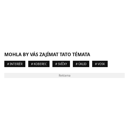
MOHLA BY VÁS ZAJÍMAT TATO TÉMATA
# INTERIÉR
# KOBEREC
# SVÍČKY
# ÚKLID
# VOSK
Reklama