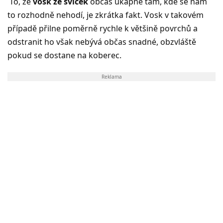
To, že
vosk ze svíček
občas ukápne tam, kde se nám
to rozhodně nehodí, je zkrátka fakt. Vosk v takovém
případě přilne poměrně rychle k většině povrchů a
odstranit ho však nebývá občas snadné, obzvláště
pokud se dostane na koberec.
Reklama