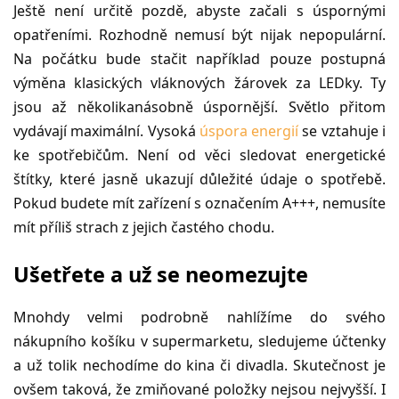
Ještě není určitě pozdě, abyste začali s úspornými
opatřeními. Rozhodně nemusí být nijak nepopulární.
Na počátku bude stačit například pouze postupná
výměna klasických vláknových žárovek za LEDky. Ty
jsou až několikanásobně úspornější. Světlo přitom
vydávají maximální. Vysoká
úspora energií
se vztahuje i
ke spotřebičům. Není od věci sledovat energetické
štítky, které jasně ukazují důležité údaje o spotřebě.
Pokud budete mít zařízení s označením A+++, nemusíte
mít příliš strach z jejich častého chodu.
Ušetřete a už se neomezujte
Mnohdy velmi podrobně nahlížíme do svého
nákupního košíku v supermarketu, sledujeme účtenky
a už tolik nechodíme do kina či divadla. Skutečnost je
ovšem taková, že zmiňované položky nejsou nejvyšší. I