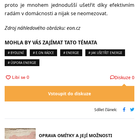
proto je mnohem jednodušší ušetřit díky efektivním
radám v domácnosti a nijak se neomezovat.
Zdroj náhledového obrázku: e
on.cz
MOHLA BY VÁS ZAJÍMAT TATO TÉMATA
# BYDLENÍ
# E.ON RÁDCE
# ENERGIE
# JAK UŠETŘIT ENERGII
# ÚSPORA ENERGIE
Diskuze
0
Vstoupit do diskuze
Sdílet článek:
OPRAVA OMÍTKY A JEJÍ MOŽNOSTI