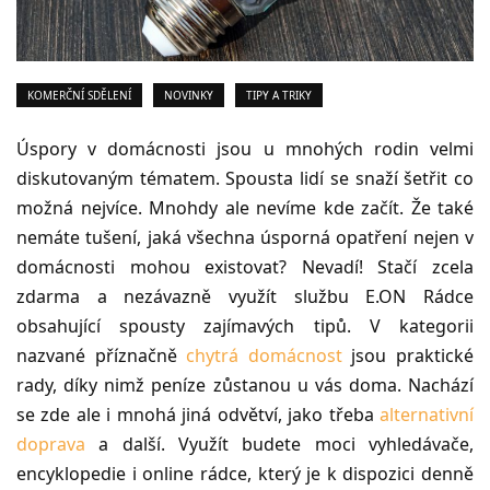
KOMERČNÍ SDĚLENÍ
NOVINKY
TIPY A TRIKY
Úspory v domácnosti jsou u mnohých rodin velmi
diskutovaným tématem. Spousta lidí se snaží šetřit co
možná nejvíce. Mnohdy ale nevíme kde začít. Že také
nemáte tušení, jaká všechna úsporná opatření nejen v
domácnosti mohou existovat? Nevadí! Stačí zcela
zdarma a nezávazně využít službu E.ON Rádce
obsahující spousty zajímavých tipů. V kategorii
nazvané příznačně
chytrá domácnost
jsou praktické
rady, díky nimž peníze zůstanou u vás doma. Nachází
se zde ale i mnohá jiná odvětví, jako třeba
alternativní
doprava
a další. Využít budete moci vyhledávače,
encyklopedie i online rádce, který je k dispozici denně