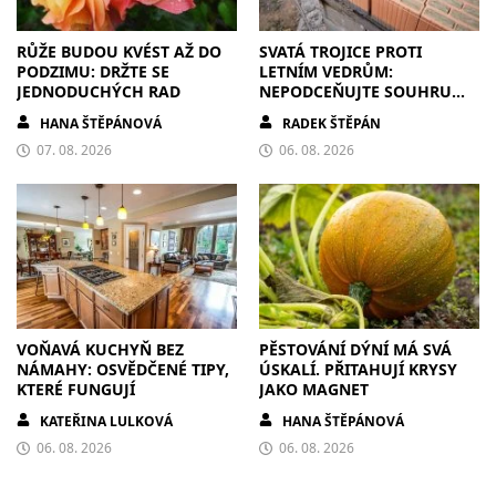
RŮŽE BUDOU KVÉST AŽ DO
SVATÁ TROJICE PROTI
PODZIMU: DRŽTE SE
LETNÍM VEDRŮM:
JEDNODUCHÝCH RAD
NEPODCEŇUJTE SOUHRU
ZDIVA A STÍNĚNÍ
HANA ŠTĚPÁNOVÁ
RADEK ŠTĚPÁN
07. 08. 2026
06. 08. 2026
VOŇAVÁ KUCHYŇ BEZ
PĚSTOVÁNÍ DÝNÍ MÁ SVÁ
NÁMAHY: OSVĚDČENÉ TIPY,
ÚSKALÍ. PŘITAHUJÍ KRYSY
KTERÉ FUNGUJÍ
JAKO MAGNET
KATEŘINA LULKOVÁ
HANA ŠTĚPÁNOVÁ
06. 08. 2026
06. 08. 2026