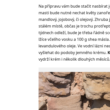
Na přípravu vám bude stačit nasbírat
masti bude nutné nechat květy zanořen
mandlový, jojobový, či olejový. Zhruba
stálém místě, občas je trochu protřepte
týdnech odleží, bude je třeba řádně sce
lžíce včelího vosku a 100 g shea másla
levandulového oleje. Ve vodní lázni n
vyšlehat do podoby jemného krému.
K
vydrží krém i několik dlouhých měsíců