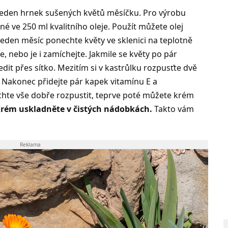
 jeden hrnek sušených květů měsíčku. Pro výrobu
é ve 250 ml kvalitního oleje. Použít můžete olej
 jeden měsíc ponechte květy ve sklenici na teplotně
, nebo je i zamíchejte. Jakmile se květy po pár
dit přes sítko. Mezitím si v kastrůlku rozpusťte dvě
. Nakonec přidejte pár kapek vitamínu E a
echte vše dobře rozpustit, teprve poté můžete krém
rém uskladněte v čistých nádobkách.
Takto vám
.
Reklama