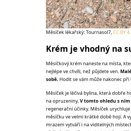
Měsíček lékařský: Tournasol7,
CC BY 4
Krém je vhodný na s
Měsíčkový krém naneste na místa, kter
nejlépe ve chvíli, než půjdete ven.
Malé
sobě.
Hodit se vám může nakonec při
Měsíček je léčivá bylina, která dobře 
na opruzeniny.
V tomto ohledu s ním 
regenerační účinky. Měsíček urychluje
měsíčku ve velmi krátké době hojí. A v
mrazem vytváří i na viditelných míste