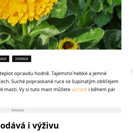
RADA
ZAHRADA
 teplot opravdu hodně. Tajemství hebké a jemné
ptech. Suché popraskané ruce se šupinatým obličejem
é masti. Vy si tuto mast můžete
vyrobit
i během pár
Reklama
dodává i výživu