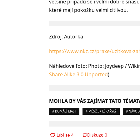
většině případů se i velmi dobře snáší.
které mají pokožku velmi citlivou.
Zdroj: Autorka
https://www.nkz.cz/praxe/uzitkova-z
Náhledové foto: Photo: Joydeep / Wi
Share Alike 3.0 Unported
)
MOHLA BY VÁS ZAJÍMAT TATO TÉMAT
# DOMÁCÍ MAST
# MĚSÍČEK LÉKAŘSKÝ
# NÁVOD
Diskuze
0