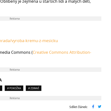
 Oblíbený je zejména u starších lidí a malých dětí,
Reklama
ahrada/vyroba-kremu-z-mesicku
kimedia Commons (
Creative Commons Attribution-
Reklama
A
# POKOŽKA
# ZDRAVÍ
Reklama
Sdílet článek: