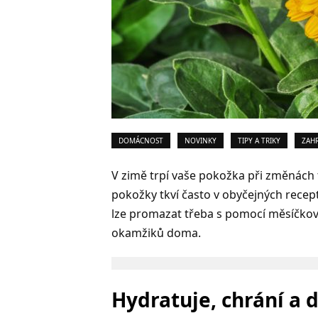
DOMÁCNOST
NOVINKY
TIPY A TRIKY
ZAH
V zimě trpí vaše pokožka při změnách
pokožky tkví často v obyčejných rece
lze promazat třeba s pomocí měsíčkov
okamžiků doma.
Hydratuje, chrání a 