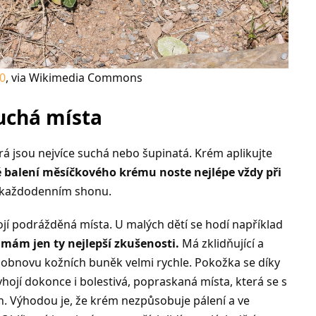
.0
, via Wikimedia Commons
uchá místa
á jsou nejvíce suchá nebo šupinatá. Krém aplikujte
 balení měsíčkového krému noste nejlépe vždy při
 každodenním shonu.
hojí podrážděná místa. U malých dětí se hodí například
mám jen ty nejlepší zkušenosti.
Má zklidňující a
 obnovu kožních buněk velmi rychle. Pokožka se díky
yhojí dokonce i bolestivá, popraskaná místa, která se s
ch. Výhodou je, že krém nezpůsobuje pálení a ve