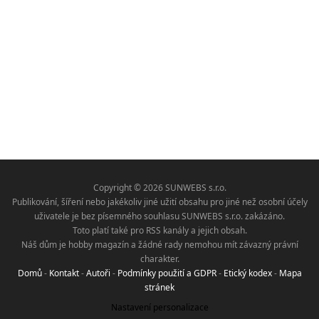
Copyright © 2026 SUNWEBS s.r.o.
Publikování, šíření nebo jakékoliv jiné užití obsahu pro jiné než osobní účely
uživatele je bez písemného souhlasu SUNWEBS s.r.o. zakázáno.
Toto platí také pro RSS kanály a jejich obsah.
Náš dům je hobby magazín a žádné rady nemohou mít závazný právní
charakter.
Domů
-
Kontakt
-
Autoři
-
Podmínky použití a GDPR
-
Etický kodex
-
Mapa
stránek
Nastavení personalizace