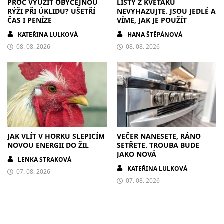
PROČ VYUŽÍT OBYČEJNOU
LISTY Z KVĚTÁKU
RÝŽI PŘI ÚKLIDU? UŠETŘÍ
NEVYHAZUJTE. JSOU JEDLÉ A
ČAS I PENÍZE
VÍME, JAK JE POUŽÍT
KATEŘINA LULKOVÁ
HANA ŠTĚPÁNOVÁ
08. 08. 2026
08. 08. 2026
JAK VLÍT V HORKU SLEPICÍM
VEČER NANESETE, RÁNO
NOVOU ENERGII DO ŽIL
SETŘETE. TROUBA BUDE
JAKO NOVÁ
LENKA STRAKOVÁ
KATEŘINA LULKOVÁ
07. 08. 2026
07. 08. 2026