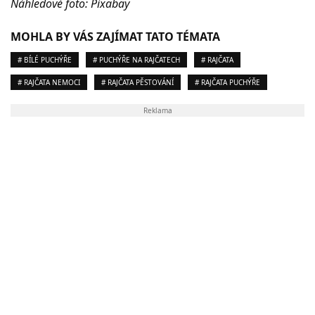
Náhledové foto: Pixabay
MOHLA BY VÁS ZAJÍMAT TATO TÉMATA
# BÍLÉ PUCHÝŘE
# PUCHÝŘE NA RAJČATECH
# RAJČATA
# RAJČATA NEMOCI
# RAJČATA PĚSTOVÁNÍ
# RAJČATA PUCHÝŘE
Reklama