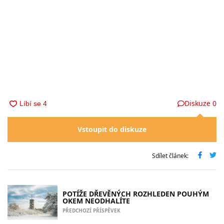
Diskuze
0
Vstoupit do diskuze
Sdílet článek:
POTÍŽE DŘEVĚNÝCH ROZHLEDEN POUHÝM
OKEM NEODHALÍTE
PŘEDCHOZÍ PŘÍSPĚVEK