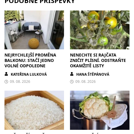
PODOBNÉ PŘÍSPĚVKY
NEJRYCHLEJŠÍ PROMĚNA
NENECHTE SI RAJČATA
BALKONU: STAČÍ JEDNO
ZNIČIT PLÍSNÍ. ODSTRAŇTE
VOLNÉ ODPOLEDNE
OKAMŽITĚ LISTY
KATEŘINA LULKOVÁ
HANA ŠTĚPÁNOVÁ
09. 08. 2026
09. 08. 2026