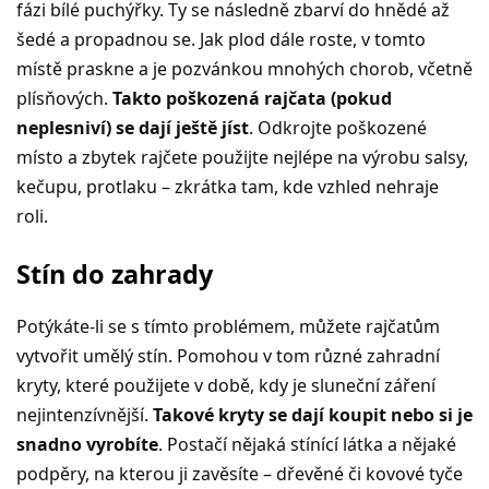
fázi bílé puchýřky. Ty se následně zbarví do hnědé až
šedé a propadnou se. Jak plod dále roste, v tomto
místě praskne a je pozvánkou mnohých chorob, včetně
plísňových.
Takto poškozená rajčata (pokud
neplesniví) se dají ještě jíst
. Odkrojte poškozené
místo a zbytek rajčete použijte nejlépe na výrobu salsy,
kečupu, protlaku – zkrátka tam, kde vzhled nehraje
roli.
Stín do zahrady
Potýkáte-li se s tímto problémem, můžete rajčatům
vytvořit umělý stín. Pomohou v tom různé zahradní
kryty, které použijete v době, kdy je sluneční záření
nejintenzívnější.
Takové kryty se dají koupit nebo si je
snadno vyrobíte
. Postačí nějaká stínící látka a nějaké
podpěry, na kterou ji zavěsíte – dřevěné či kovové tyče