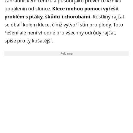
zahradnickém centru a působí jako prevence vzniku
popálenin od slunce.
Klece mohou pomoci vyřešit
problém s ptáky, škůdci i chorobami
. Rostliny rajčat
se obalí kolem klece, čímž vytvoří stín pro plody. Toto
řešení ale není vhodné pro všechny odrůdy rajčat,
spíše pro ty košatější.
Reklama