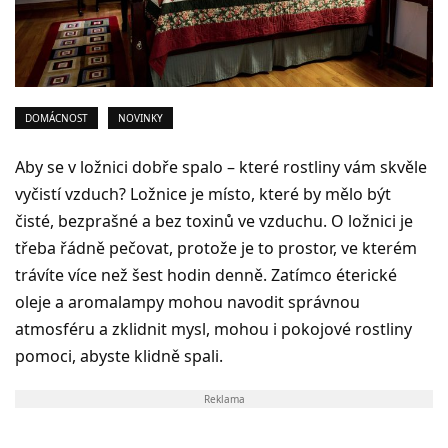
DOMÁCNOST
NOVINKY
Aby se v ložnici dobře spalo – které rostliny vám skvěle
vyčistí vzduch? Ložnice je místo, které by mělo být
čisté, bezprašné a bez toxinů ve vzduchu. O ložnici je
třeba řádně pečovat, protože je to prostor, ve kterém
trávíte více než šest hodin denně. Zatímco éterické
oleje a aromalampy mohou navodit správnou
atmosféru a zklidnit mysl, mohou i pokojové rostliny
pomoci, abyste klidně spali.
Reklama