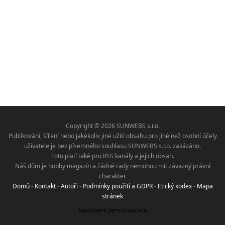
Copyright © 2026 SUNWEBS s.r.o.
Publikování, šíření nebo jakékoliv jiné užití obsahu pro jiné než osobní účely
uživatele je bez písemného souhlasu SUNWEBS s.r.o. zakázáno.
Toto platí také pro RSS kanály a jejich obsah.
Náš dům je hobby magazín a žádné rady nemohou mít závazný právní
charakter.
Domů
-
Kontakt
-
Autoři
-
Podmínky použití a GDPR
-
Etický kodex
-
Mapa
stránek
Nastavení personalizace