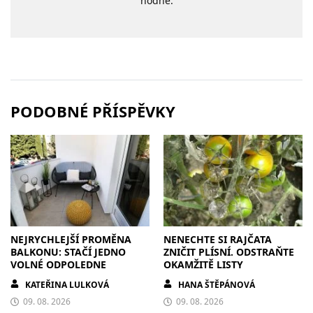
hodně.
PODOBNÉ PŘÍSPĚVKY
NEJRYCHLEJŠÍ PROMĚNA
NENECHTE SI RAJČATA
BALKONU: STAČÍ JEDNO
ZNIČIT PLÍSNÍ. ODSTRAŇTE
VOLNÉ ODPOLEDNE
OKAMŽITĚ LISTY
KATEŘINA LULKOVÁ
HANA ŠTĚPÁNOVÁ
09. 08. 2026
09. 08. 2026