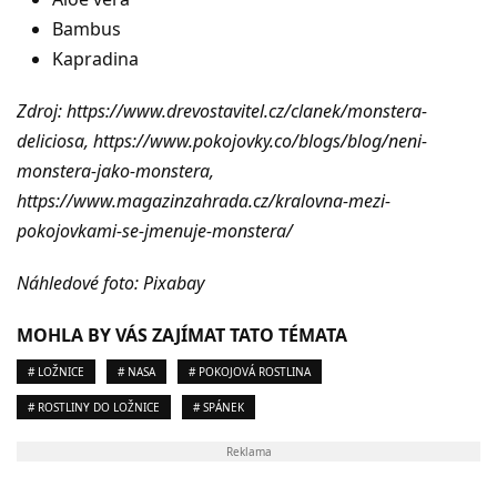
Bambus
Kapradina
Zdroj: https://www.drevostavitel.cz/clanek/monstera-
deliciosa, https://www.pokojovky.co/blogs/blog/neni-
monstera-jako-monstera,
https://www.magazinzahrada.cz/kralovna-mezi-
pokojovkami-se-jmenuje-monstera/
Náhledové foto: Pixabay
MOHLA BY VÁS ZAJÍMAT TATO TÉMATA
# LOŽNICE
# NASA
# POKOJOVÁ ROSTLINA
# ROSTLINY DO LOŽNICE
# SPÁNEK
Reklama