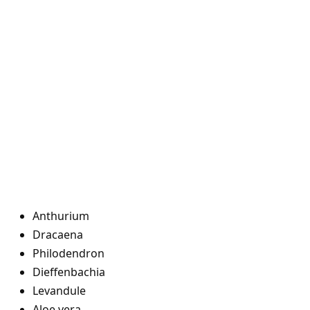
Anthurium
Dracaena
Philodendron
Dieffenbachia
Levandule
Aloe vera