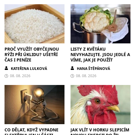
PROČ VYUŽÍT OBYČEJNOU
LISTY Z KVĚTÁKU
RÝŽI PŘI ÚKLIDU? UŠETŘÍ
NEVYHAZUJTE. JSOU JEDLÉ A
ČAS I PENÍZE
VÍME, JAK JE POUŽÍT
KATEŘINA LULKOVÁ
HANA ŠTĚPÁNOVÁ
08. 08. 2026
08. 08. 2026
CO DĚLAT, KDYŽ VYPADNE
JAK VLÍT V HORKU SLEPICÍM