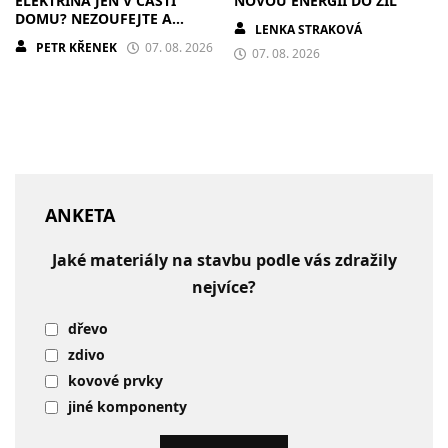
ELEKTŘINA JEN V ČÁSTI
NOVOU ENERGII DO ŽIL
DOMU? NEZOUFEJTE A
LENKA STRAKOVÁ
POSTUPUJTE S CHLADNOU
PETR KŘENEK
07. 08. 2026
HLAVOU
07. 08. 2026
ANKETA
Jaké materiály na stavbu podle vás zdražily
nejvíce?
dřevo
zdivo
kovové prvky
jiné komponenty