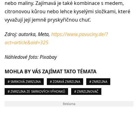
nebo maliny. Zajímavá je také kombinace s medem,
citronovou kůrou nebo lehce kyselými složkami, které
vyvažují její jemně pryskyřičnou chuť.
Zdroj: autorka, Meta,
https://www.pavuciny.de/?
act=article&aid=325
Náhledové foto: Pixabay
MOHLA BY VÁS ZAJÍMAT TATO TÉMATA
# SMRKOVÁ ZMRZLINA
# ZDRAVÁ ZMRZLINA
# ZMRZLINA
# ZMRZLINA ZE SMRKOVÝCH VÝHONKŮ
# ZMRZLINOVAČ
Reklama