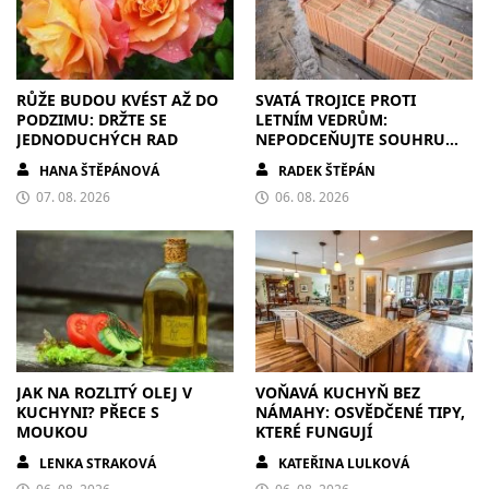
RŮŽE BUDOU KVÉST AŽ DO
SVATÁ TROJICE PROTI
PODZIMU: DRŽTE SE
LETNÍM VEDRŮM:
JEDNODUCHÝCH RAD
NEPODCEŇUJTE SOUHRU
ZDIVA A STÍNĚNÍ
HANA ŠTĚPÁNOVÁ
RADEK ŠTĚPÁN
07. 08. 2026
06. 08. 2026
JAK NA ROZLITÝ OLEJ V
VOŇAVÁ KUCHYŇ BEZ
KUCHYNI? PŘECE S
NÁMAHY: OSVĚDČENÉ TIPY,
MOUKOU
KTERÉ FUNGUJÍ
LENKA STRAKOVÁ
KATEŘINA LULKOVÁ