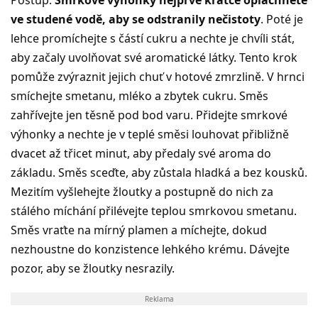
ve studené vodě, aby se odstranily nečistoty
. Poté je
lehce promíchejte s částí cukru a nechte je chvíli stát,
aby začaly uvolňovat své aromatické látky. Tento krok
pomůže zvýraznit jejich chuť v hotové zmrzlině. V hrnci
smíchejte smetanu, mléko a zbytek cukru. Směs
zahřívejte jen těsně pod bod varu. Přidejte smrkové
výhonky a nechte je v teplé směsi louhovat přibližně
dvacet až třicet minut, aby předaly své aroma do
základu. Směs sceďte, aby zůstala hladká a bez kousků.
Mezitím vyšlehejte žloutky a postupně do nich za
stálého míchání přilévejte teplou smrkovou smetanu.
Směs vraťte na mírný plamen a míchejte, dokud
nezhoustne do konzistence lehkého krému. Dávejte
pozor, aby se žloutky nesrazily.
Reklama