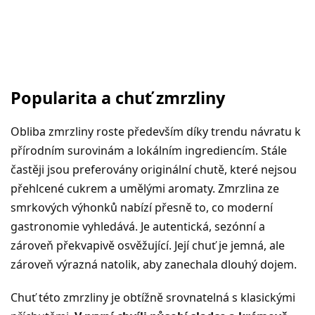
Popularita a chuť zmrzliny
Obliba zmrzliny roste především díky trendu návratu k
přírodním surovinám a lokálním ingrediencím. Stále
častěji jsou preferovány originální chutě, které nejsou
přehlcené cukrem a umělými aromaty. Zmrzlina ze
smrkových výhonků nabízí přesně to, co moderní
gastronomie vyhledává. Je autentická, sezónní a
zároveň překvapivě osvěžující. Její chuť je jemná, ale
zároveň výrazná natolik, aby zanechala dlouhý dojem.
Chuť této zmrzliny je obtížně srovnatelná s klasickými