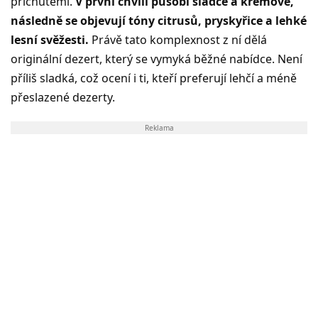
příchutěmi.
V první chvíli působí sladce a krémově,
následně se objevují tóny citrusů, pryskyřice a lehké
lesní svěžesti.
Právě tato komplexnost z ní dělá
originální dezert, který se vymyká běžné nabídce. Není
příliš sladká, což ocení i ti, kteří preferují lehčí a méně
přeslazené dezerty.
Reklama