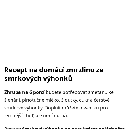
Recept na domácí zmrzlinu ze
smrkových výhonků
Zhruba na 6 porcí
budete potřebovat smetanu ke
šlehání, plnotučné mléko, žloutky, cukr a čerstvé
smrkové výhonky. Doplnit můžete o vanilku pro
jemnější chuť, ale není nutná.
Postup:
Smrkové výhonky nejprve krátce opláchněte