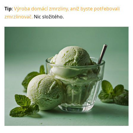
Tip
:
Výroba domácí zmrzliny, aniž byste potřebovali
zmrzlinovač.
Nic složitého.