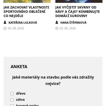
JAK ZACHOVAT VLASTNOSTI
JAK VYČISTIT SKVRNY OD
SPORTOVNÍHO OBLEČENÍ
KÁVY A ČAJE? KOMBINUJTE
CO NEJDÉLE
DOMÁCÍ SUROVINY
KATEŘINA LULKOVÁ
HANA ŠTĚPÁNOVÁ
05. 08. 2026
05. 08. 2026
ANKETA
Jaké materiály na stavbu podle vás zdražily
nejvíce?
dřevo
zdivo
kovové prvky