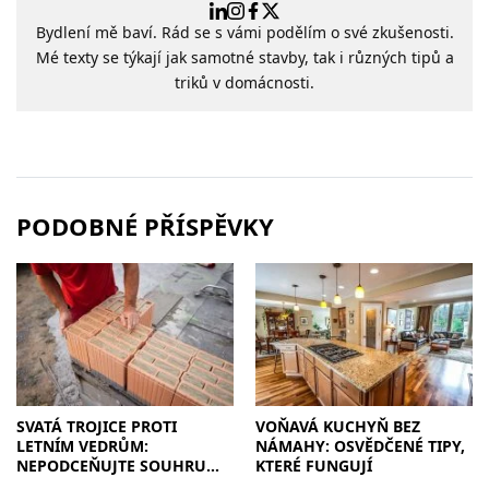
Bydlení mě baví. Rád se s vámi podělím o své zkušenosti.
Mé texty se týkají jak samotné stavby, tak i různých tipů a
triků v domácnosti.
PODOBNÉ PŘÍSPĚVKY
SVATÁ TROJICE PROTI
VOŇAVÁ KUCHYŇ BEZ
LETNÍM VEDRŮM:
NÁMAHY: OSVĚDČENÉ TIPY,
NEPODCEŇUJTE SOUHRU
KTERÉ FUNGUJÍ
ZDIVA A STÍNĚNÍ