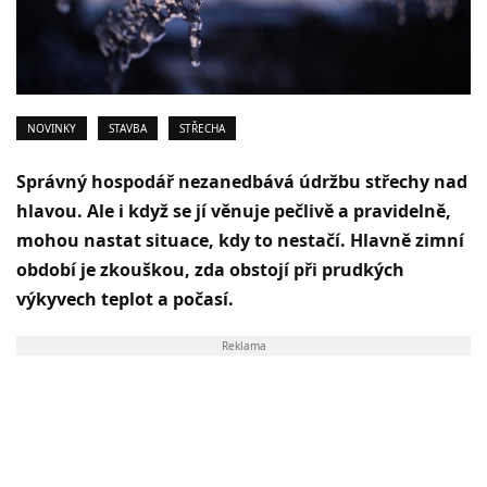
NOVINKY
STAVBA
STŘECHA
Správný hospodář nezanedbává údržbu střechy nad
hlavou. Ale i když se jí věnuje pečlivě a pravidelně,
mohou nastat situace, kdy to nestačí. Hlavně zimní
období je zkouškou, zda obstojí při prudkých
výkyvech teplot a počasí.
Reklama