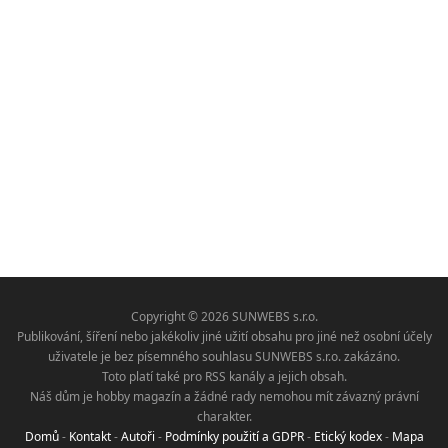
Copyright © 2026 SUNWEBS s.r.o.
Publikování, šíření nebo jakékoliv jiné užití obsahu pro jiné než osobní účely
uživatele je bez písemného souhlasu SUNWEBS s.r.o. zakázáno.
Toto platí také pro RSS kanály a jejich obsah.
Náš dům je hobby magazín a žádné rady nemohou mít závazný právní
charakter.
Domů
-
Kontakt
-
Autoři
-
Podmínky použití a GDPR
-
Etický kodex
-
Mapa