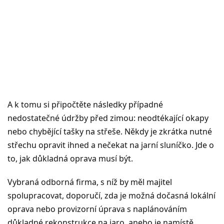
A k tomu si připočtěte následky případné
nedostatečné údržby před zimou: neodtékající okapy
nebo chybějící tašky na střeše. Někdy je zkrátka nutné
střechu opravit ihned a nečekat na jarní sluníčko. Jde o
to, jak důkladná oprava musí být.
Vybraná odborná firma, s níž by měl majitel
spolupracovat, doporučí, zda je možná dočasná lokální
oprava nebo provizorní úprava s naplánováním
důkladné rekonstrukce na jaro, anebo je namístě