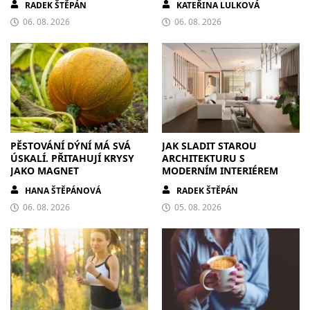
RADEK ŠTĚPÁN
KATEŘINA LULKOVÁ
06. 08. 2026
06. 08. 2026
PĚSTOVÁNÍ DÝNÍ MÁ SVÁ
JAK SLADIT STAROU
ÚSKALÍ. PŘITAHUJÍ KRYSY
ARCHITEKTURU S
JAKO MAGNET
MODERNÍM INTERIÉREM
HANA ŠTĚPÁNOVÁ
RADEK ŠTĚPÁN
06. 08. 2026
05. 08. 2026