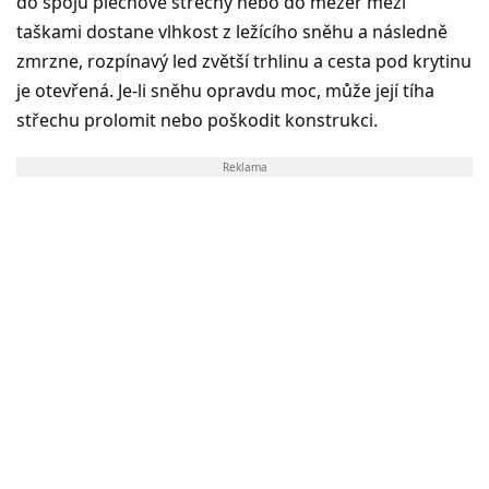
do spojů plechové střechy nebo do mezer mezi
taškami dostane vlhkost z ležícího sněhu a následně
zmrzne, rozpínavý led zvětší trhlinu a cesta pod krytinu
je otevřená. Je-li sněhu opravdu moc, může její tíha
střechu prolomit nebo poškodit konstrukci.
Reklama