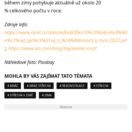
během zimy pohybuje aktuálně už okolo 20
% celkového počtu v roce.
Zdroje info:
https://www.ckait.cz/sites/default/files/V%c3%bdro%c4%8d
n%c3%ad_zpr%c3%a1va_o_%c4%8dinnosti_v_roce_2022.pd
f
,
https://www.iko.com/blog/tag/winter-roof/
Náhledové foto: Pixabay
MOHLA BY VÁS ZAJÍMAT TATO TÉMATA
# MRÁZ
# MRÁZ STŘECHA
# REKONSTRUKCE
# STŘECHA
# STŘECHA V ZIMĚ
# ZIMA
Reklama