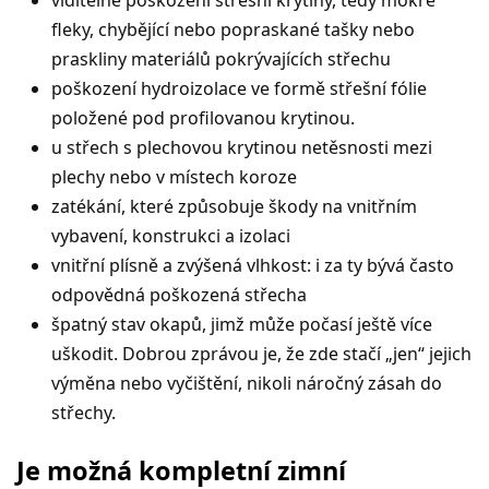
viditelné poškození střešní krytiny, tedy mokré
fleky, chybějící nebo popraskané tašky nebo
praskliny materiálů pokrývajících střechu
poškození hydroizolace ve formě střešní fólie
položené pod profilovanou krytinou.
u střech s plechovou krytinou netěsnosti mezi
plechy nebo v místech koroze
zatékání, které způsobuje škody na vnitřním
vybavení, konstrukci a izolaci
vnitřní plísně a zvýšená vlhkost: i za ty bývá často
odpovědná poškozená střecha
špatný stav okapů, jimž může počasí ještě více
uškodit. Dobrou zprávou je, že zde stačí „jen“ jejich
výměna nebo vyčištění, nikoli náročný zásah do
střechy.
Je možná kompletní zimní