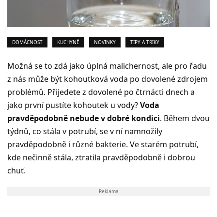
DOMÁCNOST
KUCHYNĚ
NOVINKY
TIPY A TRIKY
Možná se to zdá jako úplná malichernost, ale pro řadu
z nás může být kohoutková voda po dovolené zdrojem
problémů. Přijedete z dovolené po čtrnácti dnech a
jako první pustíte kohoutek u vody?
Voda
pravděpodobně nebude v dobré kondici
. Během dvou
týdnů, co stála v potrubí, se v ní namnožily
pravděpodobně i různé bakterie. Ve starém potrubí,
kde nečinně stála, ztratila pravděpodobně i dobrou
chuť.
Reklama