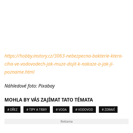
https://hobby.instory.cz/3063-nebezpecna-bakterie-ktera-
ciha-ve-vodovodech-jak-muze-dojit-k-nakaze-a-jak-ji-
pozname.html
Náhledové foto: Pixabay
MOHLA BY VÁS ZAJÍMAT TATO TÉMATA
# DŘEZ
# TIPY A TRIKY
# VODA
# VODOVOD
# ZDRAVÍ
Reklama