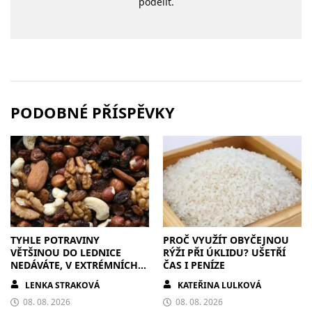
podělit.
PODOBNÉ PŘÍSPĚVKY
TYHLE POTRAVINY
PROČ VYUŽÍT OBYČEJNOU
VĚTŠINOU DO LEDNICE
RÝŽI PŘI ÚKLIDU? UŠETŘÍ
NEDÁVÁTE, V EXTRÉMNÍCH
ČAS I PENÍZE
VEDRECH JE TAM ALE
LENKA STRAKOVÁ
KATEŘINA LULKOVÁ
PŘESUŇTE
08. 08. 2026
08. 08. 2026