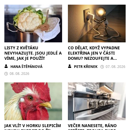
LISTY Z KVĚTÁKU
CO DĚLAT, KDYŽ VYPADNE
NEVYHAZUJTE. JSOU JEDLÉ A
ELEKTŘINA JEN V ČÁSTI
VÍME, JAK JE POUŽÍT
DOMU? NEZOUFEJTE A
POSTUPUJTE S CHLADNOU
HANA ŠTĚPÁNOVÁ
PETR KŘENEK
07. 08. 2026
HLAVOU
08. 08. 2026
JAK VLÍT V HORKU SLEPICÍM
VEČER NANESETE, RÁNO