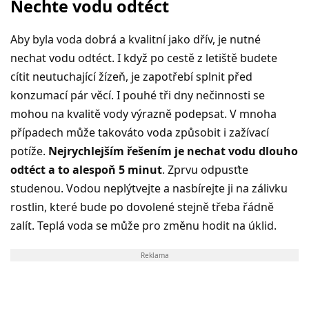
Nechte vodu odtéct
Aby byla voda dobrá a kvalitní jako dřív, je nutné
nechat vodu odtéct. I když po cestě z letiště budete
cítit neutuchající žízeň, je zapotřebí splnit před
konzumací pár věcí. I pouhé tři dny nečinnosti se
mohou na kvalitě vody výrazně podepsat. V mnoha
případech může takováto voda způsobit i zažívací
potíže.
Nejrychlejším řešením je nechat vodu dlouho
odtéct a to alespoň 5 minut
. Zprvu odpusťte
studenou. Vodou neplýtvejte a nasbírejte ji na zálivku
rostlin, které bude po dovolené stejně třeba řádně
zalít. Teplá voda se může pro změnu hodit na úklid.
Reklama