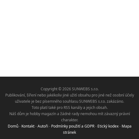
Copyright © 2026 SUNWEBS s.r.o.
Publikování, šíření nebo jakékoliv jiné užití obsahu pro jiné než osobní účely
uživatele je bez písemného souhlasu SUNWEBS s.r.o. zakázáno.
Toto platí také pro RSS kanály a jejich obsah.
Náš dům je hobby magazín a žádné rady nemohou mít závazný právní
charakter.
Domů
-
Kontakt
-
Autoři
-
Podmínky použití a GDPR
-
Etický kodex
-
Mapa
stránek