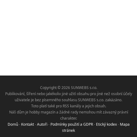
Copyright © 2026 SUNWEBS s.r.o.
Publikování, šíření nebo jakékoliv jiné užití obsahu pro jiné než osobní účely
uživatele je bez písemného souhlasu SUNWEBS s.r.o. zakázáno.
Toto platí také pro RSS kanály a jejich obsah.
Náš dům je hobby magazín a žádné rady nemohou mít závazný právní
charakter.
Domů
-
Kontakt
-
Autoři
-
Podmínky použití a GDPR
-
Etický kodex
-
Mapa
stránek