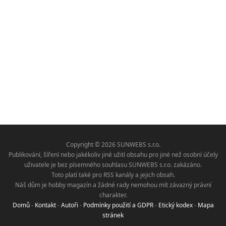
Copyright © 2026 SUNWEBS s.r.o.
Publikování, šíření nebo jakékoliv jiné užití obsahu pro jiné než osobní účely
uživatele je bez písemného souhlasu SUNWEBS s.r.o. zakázáno.
Toto platí také pro RSS kanály a jejich obsah.
Náš dům je hobby magazín a žádné rady nemohou mít závazný právní
charakter.
Domů
-
Kontakt
-
Autoři
-
Podmínky použití a GDPR
-
Etický kodex
-
Mapa
stránek