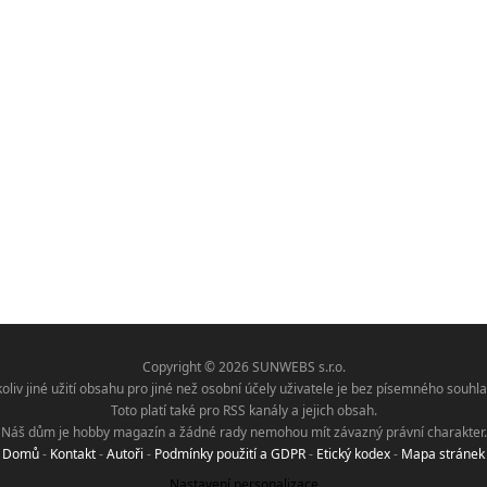
Copyright © 2026 SUNWEBS s.r.o.
koliv jiné užití obsahu pro jiné než osobní účely uživatele je bez písemného sou
Toto platí také pro RSS kanály a jejich obsah.
Náš dům je hobby magazín a žádné rady nemohou mít závazný právní charakter.
Domů
-
Kontakt
-
Autoři
-
Podmínky použití a GDPR
-
Etický kodex
-
Mapa stránek
Nastavení personalizace