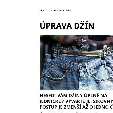
Domů
úprava džín
ÚPRAVA DŽÍN
NESEDÍ VÁM DŽÍNY ÚPLNĚ NA
JEDNIČKU? VYVAŘTE JE, ŠIKOVN
POSTUP JE ZMENŠÍ AŽ O JEDNO Č