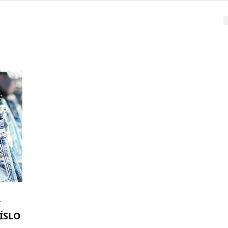
Ý
ÍSLO