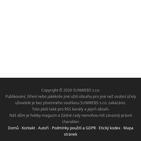
Copyright © 2026 SUNWEBS s.r.o.
Publikování, šíření nebo jakékoliv jiné užití obsahu pro jiné než osobní účely
uživatele je bez písemného souhlasu SUNWEBS s.r.o. zakázáno.
Toto platí také pro RSS kanály a jejich obsah.
Náš dům je hobby magazín a žádné rady nemohou mít závazný právní
charakter.
Domů
-
Kontakt
-
Autoři
-
Podmínky použití a GDPR
-
Etický kodex
-
Mapa
stránek