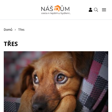
Domů
Třes
TŘES