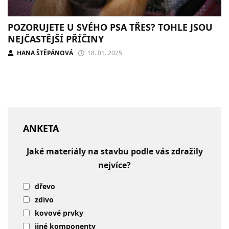
POZORUJETE U SVÉHO PSA TŘES? TOHLE JSOU
NEJČASTĚJŠÍ PŘÍČINY
HANA ŠTĚPÁNOVÁ
18. 01. 2025
ANKETA
Jaké materiály na stavbu podle vás zdražily
nejvíce?
dřevo
zdivo
kovové prvky
jiné komponenty