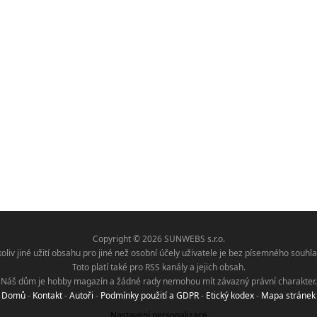
Copyright © 2026 SUNWEBS s.r.o.
koliv jiné užití obsahu pro jiné než osobní účely uživatele je bez písemného sou
Toto platí také pro RSS kanály a jejich obsah.
Náš dům je hobby magazín a žádné rady nemohou mít závazný právní charakter.
Domů
-
Kontakt
-
Autoři
-
Podmínky použití a GDPR
-
Etický kodex
-
Mapa stránek
Nastavení personalizace