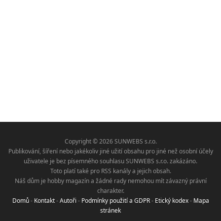
Copyright © 2026 SUNWEBS s.r.o.
Publikování, šíření nebo jakékoliv jiné užití obsahu pro jiné než osobní účely
uživatele je bez písemného souhlasu SUNWEBS s.r.o. zakázáno.
Toto platí také pro RSS kanály a jejich obsah.
Náš dům je hobby magazín a žádné rady nemohou mít závazný právní
charakter.
Domů
-
Kontakt
-
Autoři
-
Podmínky použití a GDPR
-
Etický kodex
-
Mapa
stránek