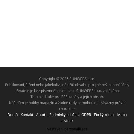
Copyright © 2026 SUNWEBS s.r.o.
Publikování, šíření nebo jakékoliv jiné užití obsahu pro jiné než osobní účely
uživatele je bez písemného souhlasu SUNWEBS s.r.o. zakázáno.
Toto platí také pro RSS kanály a jejich obsah.
Náš dům je hobby magazín a žádné rady nemohou mít závazný právní
charakter.
Domů
-
Kontakt
-
Autoři
-
Podmínky použití a GDPR
-
Etický kodex
-
Mapa
stránek
Nastavení personalizace