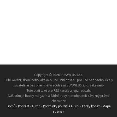
Copyright © 2026 SUNWEBS s.r.o.
Publikování, šíření nebo jakékoliv jiné užití obsahu pro jiné než osobní účely
uživatele je bez písemného souhlasu SUNWEBS s.r.o. zakázáno.
Toto platí také pro RSS kanály a jejich obsah.
Náš dům je hobby magazín a žádné rady nemohou mít závazný právní
charakter.
Domů
-
Kontakt
-
Autoři
-
Podmínky použití a GDPR
-
Etický kodex
-
Mapa
stránek