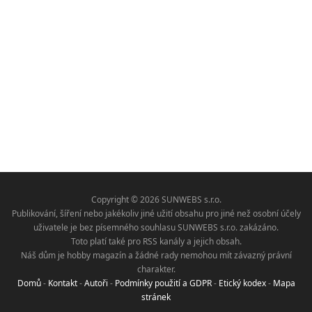
Copyright © 2026 SUNWEBS s.r.o.
Publikování, šíření nebo jakékoliv jiné užití obsahu pro jiné než osobní účely
uživatele je bez písemného souhlasu SUNWEBS s.r.o. zakázáno.
Toto platí také pro RSS kanály a jejich obsah.
Náš dům je hobby magazín a žádné rady nemohou mít závazný právní
charakter.
Domů
-
Kontakt
-
Autoři
-
Podmínky použití a GDPR
-
Etický kodex
-
Mapa
stránek