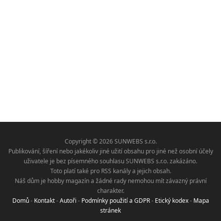
Copyright © 2026 SUNWEBS s.r.o.
Publikování, šíření nebo jakékoliv jiné užití obsahu pro jiné než osobní účely
uživatele je bez písemného souhlasu SUNWEBS s.r.o. zakázáno.
Toto platí také pro RSS kanály a jejich obsah.
Náš dům je hobby magazín a žádné rady nemohou mít závazný právní
charakter.
Domů
-
Kontakt
-
Autoři
-
Podmínky použití a GDPR
-
Etický kodex
-
Mapa
stránek