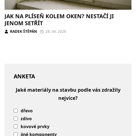
JAK NA PLÍSEŇ KOLEM OKEN? NESTAČÍ JI
JENOM SETŘÍT
RADEK ŠTĚPÁN
28. 04. 2026
ANKETA
Jaké materiály na stavbu podle vás zdražily
nejvíce?
dřevo
zdivo
kovové prvky
jiné komponenty