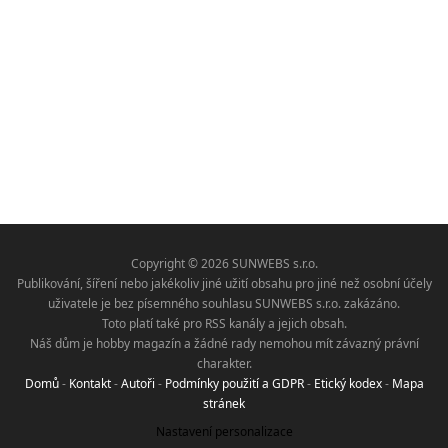
Copyright © 2026 SUNWEBS s.r.o.
Publikování, šíření nebo jakékoliv jiné užití obsahu pro jiné než osobní účely
uživatele je bez písemného souhlasu SUNWEBS s.r.o. zakázáno.
Toto platí také pro RSS kanály a jejich obsah.
Náš dům je hobby magazín a žádné rady nemohou mít závazný právní
charakter.
Domů
-
Kontakt
-
Autoři
-
Podmínky použití a GDPR
-
Etický kodex
-
Mapa
stránek
Nastavení personalizace