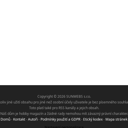
Copyright © 2026 SUNWEBS s.r.o.
koliv jiné užití obsahu pro jiné než osobní účely uživatele je bez písemného sou
Toto platí také pro RSS kanály a jejich obsah.
Náš dům je hobby magazín a žádné rady nemohou mít závazný právní charakter.
Domů
-
Kontakt
-
Autoři
-
Podmínky použití a GDPR
-
Etický kodex
-
Mapa stránek
Nastavení personalizace