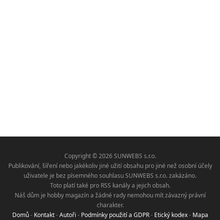
Copyright © 2026 SUNWEBS s.r.o.
Publikování, šíření nebo jakékoliv jiné užití obsahu pro jiné než osobní účely
uživatele je bez písemného souhlasu SUNWEBS s.r.o. zakázáno.
Toto platí také pro RSS kanály a jejich obsah.
Náš dům je hobby magazín a žádné rady nemohou mít závazný právní
charakter.
Domů
-
Kontakt
-
Autoři
-
Podmínky použití a GDPR
-
Etický kodex
-
Mapa