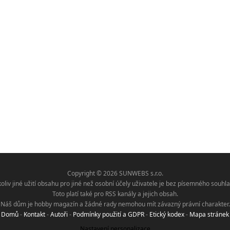
Copyright © 2026 SUNWEBS s.r.o.
koliv jiné užití obsahu pro jiné než osobní účely uživatele je bez písemného sou
Toto platí také pro RSS kanály a jejich obsah.
Náš dům je hobby magazín a žádné rady nemohou mít závazný právní charakter.
Domů
-
Kontakt
-
Autoři
-
Podmínky použití a GDPR
-
Etický kodex
-
Mapa stránek
Nastavení personalizace