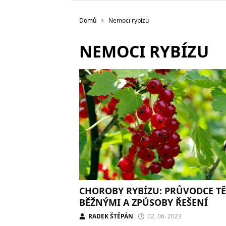
Domů
Nemoci rybízu
NEMOCI RYBÍZU
CHOROBY RYBÍZU: PRŮVODCE T
BĚŽNÝMI A ZPŮSOBY ŘEŠENÍ
RADEK ŠTĚPÁN
02. 06. 2023