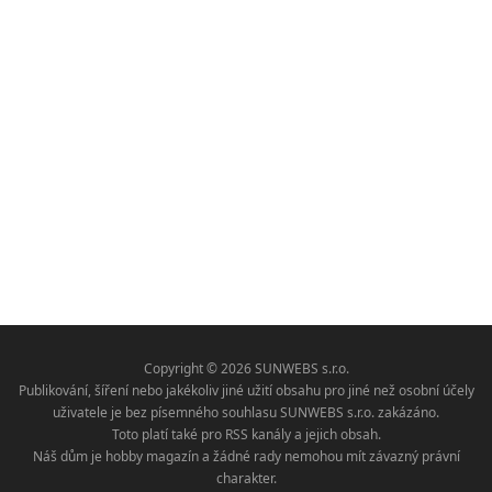
Copyright © 2026 SUNWEBS s.r.o.
Publikování, šíření nebo jakékoliv jiné užití obsahu pro jiné než osobní účely
uživatele je bez písemného souhlasu SUNWEBS s.r.o. zakázáno.
Toto platí také pro RSS kanály a jejich obsah.
Náš dům je hobby magazín a žádné rady nemohou mít závazný právní
charakter.