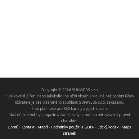
Copyright © 2026 SUNWEBS s.r.o.
Publikování, šíření nebo jakékoliv jiné užití obsahu pro jiné než osobní účely
uživatele je bez písemného souhlasu SUNWEBS s.r.o. zakázáno.
Toto platí také pro RSS kanály a jejich obsah.
Náš dům je hobby magazín a žádné rady nemohou mít závazný právní
charakter.
Domů
-
Kontakt
-
Autoři
-
Podmínky použití a GDPR
-
Etický kodex
-
Mapa
stránek