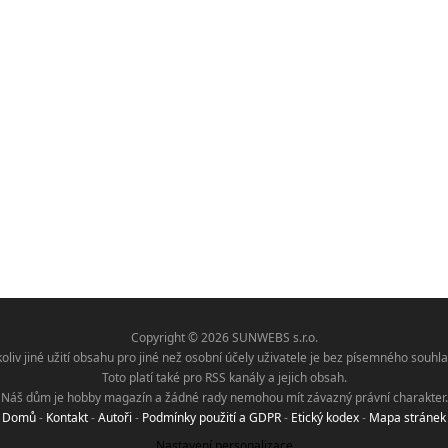
Copyright © 2026 SUNWEBS s.r.o.
koliv jiné užití obsahu pro jiné než osobní účely uživatele je bez písemného sou
Toto platí také pro RSS kanály a jejich obsah.
Náš dům je hobby magazín a žádné rady nemohou mít závazný právní charakter.
Domů
-
Kontakt
-
Autoři
-
Podmínky použití a GDPR
-
Etický kodex
-
Mapa stránek
Nastavení personalizace