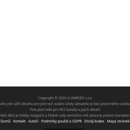
Copyright © 2026 SUNWEBS s.r.o.
koliv jiné užití obsahu pro jiné než osobní účely uživatele je bez písemného sou
Toto platí také pro RSS kanály a jejich obsah.
Náš dům je hobby magazín a žádné rady nemohou mít závazný právní charakter.
Domů
-
Kontakt
-
Autoři
-
Podmínky použití a GDPR
-
Etický kodex
-
Mapa stránek
Nastavení personalizace