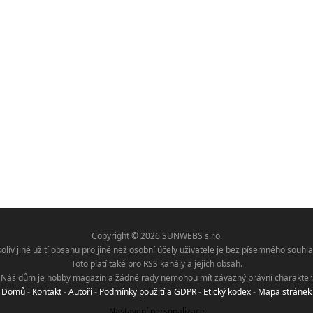
Copyright © 2026 SUNWEBS s.r.o.
koliv jiné užití obsahu pro jiné než osobní účely uživatele je bez písemného sou
Toto platí také pro RSS kanály a jejich obsah.
Náš dům je hobby magazín a žádné rady nemohou mít závazný právní charakter.
Domů
-
Kontakt
-
Autoři
-
Podmínky použití a GDPR
-
Etický kodex
-
Mapa stránek
Nastavení personalizace