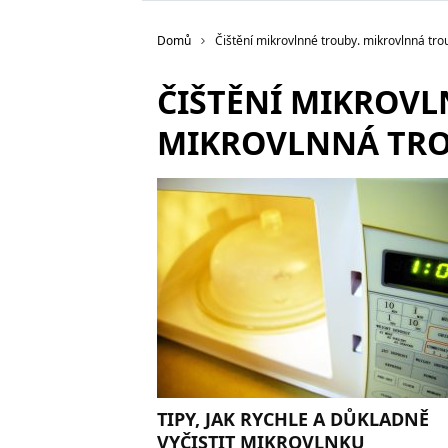
Domů
Čištění mikrovlnné trouby. mikrovlnná tro
ČIŠTĚNÍ MIKROVL
MIKROVLNNÁ TR
TIPY, JAK RYCHLE A DŮKLADNĚ
VYČISTIT MIKROVLNKU