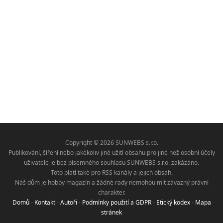
Copyright © 2026 SUNWEBS s.r.o.
Publikování, šíření nebo jakékoliv jiné užití obsahu pro jiné než osobní účely
uživatele je bez písemného souhlasu SUNWEBS s.r.o. zakázáno.
Toto platí také pro RSS kanály a jejich obsah.
Náš dům je hobby magazín a žádné rady nemohou mít závazný právní
charakter.
Domů
-
Kontakt
-
Autoři
-
Podmínky použití a GDPR
-
Etický kodex
-
Mapa
stránek