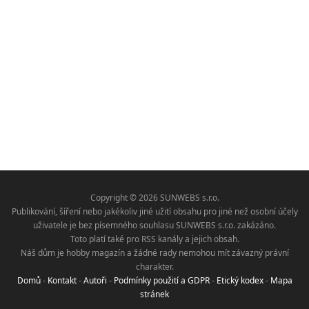
Copyright © 2026 SUNWEBS s.r.o.
Publikování, šíření nebo jakékoliv jiné užití obsahu pro jiné než osobní účely
uživatele je bez písemného souhlasu SUNWEBS s.r.o. zakázáno.
Toto platí také pro RSS kanály a jejich obsah.
Náš dům je hobby magazín a žádné rady nemohou mít závazný právní
charakter.
Domů
-
Kontakt
-
Autoři
-
Podmínky použití a GDPR
-
Etický kodex
-
Mapa
stránek