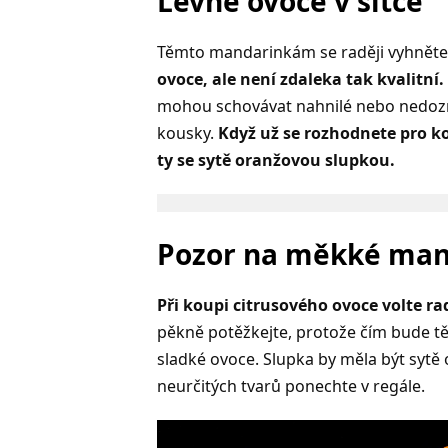
Levné ovoce v síťce
Těmto mandarinkám se raději vyhněte
ovoce, ale není zdaleka tak kvalitní.
mohou schovávat nahnilé nebo nedozrá
kousky.
Když už se rozhodnete pro kou
ty se sytě oranžovou slupkou.
Pozor na měkké man
Při koupi citrusového ovoce volte ra
pěkně potěžkejte, protože čím bude těžš
sladké ovoce. Slupka by měla být sytě
neurčitých tvarů ponechte v regále.