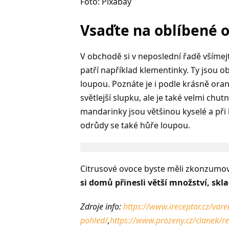
Foto: Pixabay
Vsaďte na oblíbené 
V obchodě si v neposlední řadě všímej
patří například klementinky.
Ty jsou ob
loupou. Poznáte je i podle krásně ora
světlejší slupku, ale je také velmi chu
mandarinky jsou většinou kyselé a při
odrůdy se také hůře loupou.
Citrusové ovoce byste měli zkonzumov
si domů přinesli větší množství, skl
Zdroje info:
https://www.ireceptar.cz/vare
pohled/
,
https://www.prozeny.cz/clanek/rec