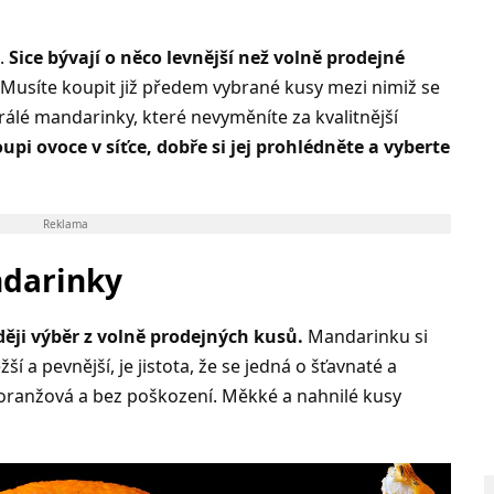
.
Sice bývají o něco levnější než volně prodejné
Musíte koupit již předem vybrané kusy mezi nimiž se
lé mandarinky, které nevyměníte za kvalitnější
pi ovoce v síťce, dobře si jej prohlédněte a vyberte
Reklama
darinky
ději výběr z volně prodejných kusů.
Mandarinku si
í a pevnější, je jistota, že se jedná o šťavnaté a
 oranžová a bez poškození. Měkké a nahnilé kusy