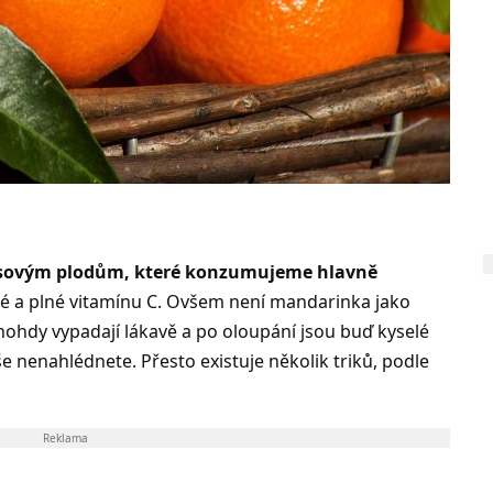
usovým plodům, které konzumujeme hlavně
té a plné vitamínu C. Ovšem není mandarinka jako
hdy vypadají lákavě a po oloupání jsou buď kyselé
 nenahlédnete. Přesto existuje několik triků, podle
Reklama