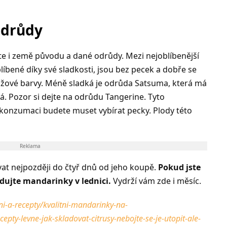
odrůdy
te i země původu a dané odrůdy. Mezi nejoblíbenější
líbené díky své sladkosti, jsou bez pecek a dobře se
nžové barvy.
Méně sladká je odrůda Satsuma, která má
tná. Pozor si dejte na odrůdu Tangerine.
Tyto
 konzumaci budete muset vybírat pecky. Plody této
Reklama
at nejpozději do čtyř dnů od jeho koupě.
Pokud jste
adujte mandarinky v lednici.
Vydrží vám zde i měsíc.
ni-a-recepty/kvalitni-mandarinky-na-
epty-levne-jak-skladovat-citrusy-nebojte-se-je-utopit-ale-