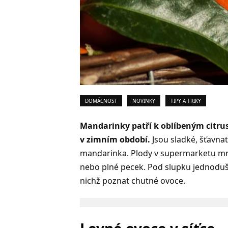
DOMÁCNOST
NOVINKY
TIPY A TRIKY
Mandarinky patří k oblíbeným citr
v zimním období.
Jsou sladké, šťavna
mandarinka. Plody v supermarketu mno
nebo plné pecek. Pod slupku jednoduše
nichž poznat chutné ovoce.