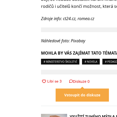
rodičů i učitelů končí možnost, která se
Zdroje info: ct24.cz, romea.cz
Náhledové foto: Pixabay
MOHLA BY VÁS ZAJÍMAT TATO TÉMAT
# MINISTERSTVO ŠKOLSTVÍ
# NOVELA
# PEDAG
Diskuze
0
Vstoupit do diskuze
VYUŽITÍ TUHÉHO MÝDLA 