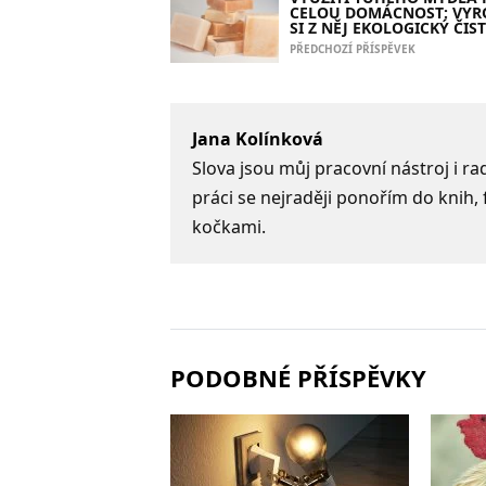
CELOU DOMÁCNOST: VYR
SI Z NĚJ EKOLOGICKÝ ČIST
PŘEDCHOZÍ PŘÍSPĚVEK
Jana Kolínková
Slova jsou můj pracovní nástroj i ra
práci se nejraději ponořím do knih, 
kočkami.
PODOBNÉ PŘÍSPĚVKY