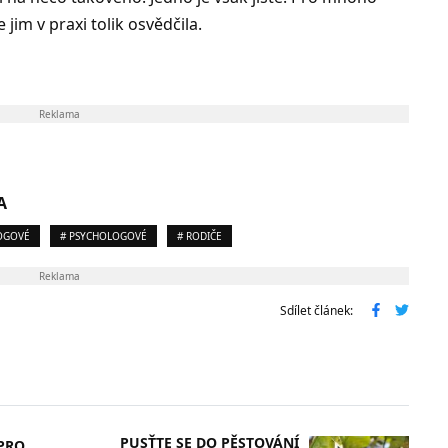
 jim v praxi tolik osvědčila.
Reklama
A
OGOVÉ
# PSYCHOLOGOVÉ
# RODIČE
Reklama
Sdílet článek:
PUSŤTE SE DO PĚSTOVÁNÍ
PRO