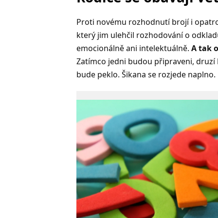
Proti novému rozhodnutí brojí i opatro
který jim ulehčil rozhodování o odkladu
emocionálně ani intelektuálně.
A tak 
Zatímco jedni budou připraveni, druzí 
bude peklo. Šikana se rozjede naplno.