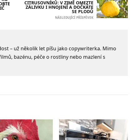
CITRUSOVNÍKŮ: V ZIMĚ OMEZTE
OBTE
ZÁLIVKU I HNOJENÍ A DOČKÁTE
IČ
SE PLODŮ
NÁSLEDUJÍCÍ PŘÍSPĚVEK
dost – už několik let píšu jako copywriterka. Mimo
filmů, bazénu, péče o rostliny nebo mazlení s