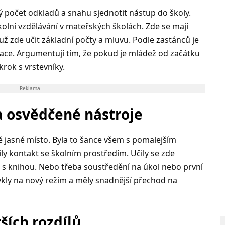
ý počet odkladů a snahu sjednotit nástup do školy.
olní vzdělávání v mateřských školách. Zde se mají
už zde učit základní počty a mluvu. Podle zastánců je
gace. Argumentují tím, že pokud je mládež od začátku
krok s vrstevníky.
Reklama
a osvědčené nástroje
é jasné místo. Byla to šance všem s pomalejším
ily kontakt se školním prostředím. Učily se zde
 s knihou. Nebo třeba soustředění na úkol nebo první
vykly na nový režim a měly snadnější přechod na
ších rozdílů