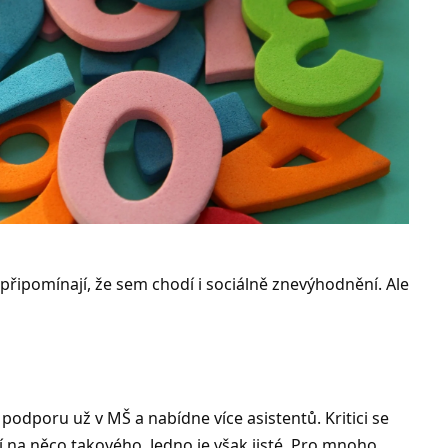
řipomínají, že sem chodí i sociálně znevýhodnění. Ale
lí podporu už v MŠ a nabídne více asistentů. Kritici se
cí na něco takového. Jedno je však jisté. Pro mnoho