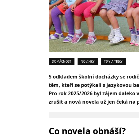
DOMÁCNOST
NOVINKY
TIPY A TRIKY
S odkladem školní docházky se rodi
těm, kteří se potýkali s jazykovou ba
Pro rok 2025/2026 byl zájem daleko vě
zrušit a nová novela už jen čeká na
Co novela obnáší?