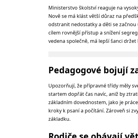
Ministerstvo školství reaguje na vysok
Nově se má klást větší důraz na předšk
odstranit nedostatky a děti se začnou 
cílem rovnější přístup a snížení segre
vedena společně, má lepší šanci držet 
Pedagogové bojují z
Upozorňují, že přípravné třídy měly sv
startem dopřát čas navíc, aniž by ztrat
základním dovednostem, jako je práce
kroky k psaní a počítání. Zároveň si z
základku.
Rodiče se obávají vět