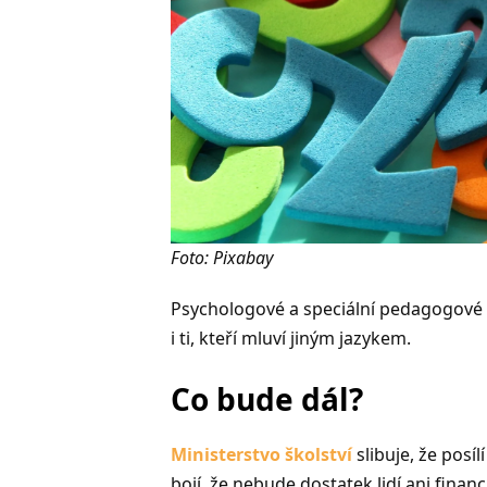
Foto: Pixabay
Psychologové a speciální pedagogové p
i ti, kteří mluví jiným jazykem.
Co bude dál?
Ministerstvo školství
slibuje, že posí
bojí, že nebude dostatek lidí ani finan