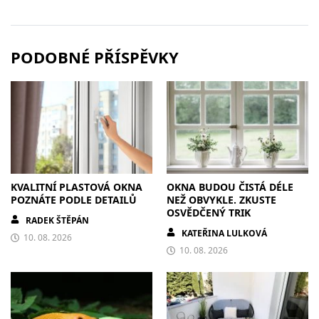
PODOBNÉ PŘÍSPĚVKY
KVALITNÍ PLASTOVÁ OKNA
OKNA BUDOU ČISTÁ DÉLE
POZNÁTE PODLE DETAILŮ
NEŽ OBVYKLE. ZKUSTE
OSVĚDČENÝ TRIK
RADEK ŠTĚPÁN
KATEŘINA LULKOVÁ
10. 08. 2026
10. 08. 2026