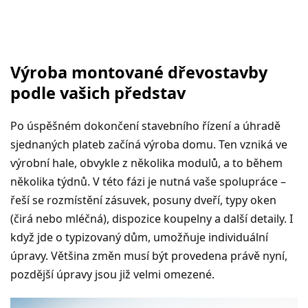
Výroba montované dřevostavby
podle vašich představ
Po úspěšném dokončení stavebního řízení a úhradě
sjednaných plateb začíná výroba domu. Ten vzniká ve
výrobní hale, obvykle z několika modulů, a to během
několika týdnů. V této fázi je nutná vaše spolupráce –
řeší se rozmístění zásuvek, posuny dveří, typy oken
(čirá nebo mléčná), dispozice koupelny a další detaily. I
když jde o typizovaný dům, umožňuje individuální
úpravy. Většina změn musí být provedena právě nyní,
pozdější úpravy jsou již velmi omezené.