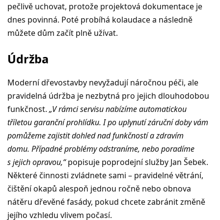
pečlivě uchovat, protože projektová dokumentace je
dnes povinná. Poté probíhá kolaudace a následně
můžete dům začít plně užívat.
Údržba
Moderní dřevostavby nevyžadují náročnou péči, ale
pravidelná údržba je nezbytná pro jejich dlouhodobou
funkčnost.
„V rámci servisu nabízíme automatickou
tříletou garanční prohlídku. I po uplynutí záruční doby vám
pomůžeme zajistit dohled nad funkčností a zdravím
domu. Případné problémy odstraníme, nebo poradíme
s jejich opravou,“
popisuje poprodejní služby Jan Šebek.
Některé činnosti zvládnete sami – pravidelné větrání,
čištění okapů alespoň jednou ročně nebo obnova
nátěru dřevěné fasády, pokud chcete zabránit změně
jejího vzhledu vlivem počasí.