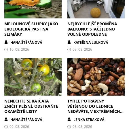
MELOUNOVÉ SLUPKY JAKO
NEJRYCHLEJŠÍ PROMĚNA
EKOLOGICKÁ PAST NA
BALKONU: STAČÍ JEDNO
SLIMÁKY
VOLNÉ ODPOLEDNE
HANA ŠTĚPÁNOVÁ
KATEŘINA LULKOVÁ
10. 08. 2026
09. 08. 2026
NENECHTE SI RAJČATA
TYHLE POTRAVINY
ZNIČIT PLÍSNÍ. ODSTRAŇTE
VĚTŠINOU DO LEDNICE
OKAMŽITĚ LISTY
NEDÁVÁTE, V EXTRÉMNÍCH
VEDRECH JE TAM ALE
HANA ŠTĚPÁNOVÁ
LENKA STRAKOVÁ
PŘESUŇTE
09. 08. 2026
08. 08. 2026