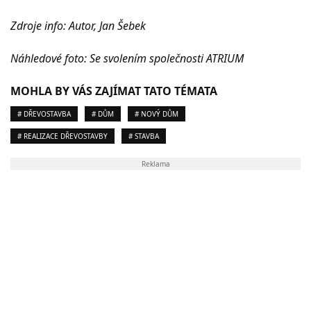
Zdroje info: Autor, Jan Šebek
Náhledové foto: Se svolením společnosti ATRIUM
MOHLA BY VÁS ZAJÍMAT TATO TÉMATA
# DŘEVOSTAVBA
# DŮM
# NOVÝ DŮM
# REALIZACE DŘEVOSTAVBY
# STAVBA
Reklama