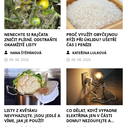
NENECHTE SI RAJČATA
PROČ VYUŽÍT OBYČEJNOU
ZNIČIT PLÍSNÍ. ODSTRAŇTE
RÝŽI PŘI ÚKLIDU? UŠETŘÍ
OKAMŽITĚ LISTY
ČAS I PENÍZE
HANA ŠTĚPÁNOVÁ
KATEŘINA LULKOVÁ
09. 08. 2026
08. 08. 2026
LISTY Z KVĚTÁKU
CO DĚLAT, KDYŽ VYPADNE
NEVYHAZUJTE. JSOU JEDLÉ A
ELEKTŘINA JEN V ČÁSTI
VÍME, JAK JE POUŽÍT
DOMU? NEZOUFEJTE A
POSTUPUJTE S CHLADNOU