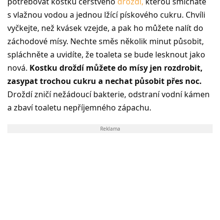
potřebovat kostku čerstvého
droždí,
kterou smícháte
s vlažnou vodou a jednou lžící pískového cukru. Chvíli
vyčkejte, než kvásek vzejde, a pak ho můžete nalít do
záchodové mísy. Nechte směs několik minut působit,
spláchněte a uvidíte, že toaleta se bude lesknout jako
nová.
Kostku droždí můžete do mísy jen rozdrobit,
zasypat trochou cukru a nechat působit přes noc.
Droždí zničí nežádoucí bakterie, odstraní vodní kámen
a zbaví toaletu nepříjemného zápachu.
Reklama