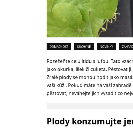
DOMÁCNOST
KUCHYNĚ
NOVINKY
ZAHRA
Rozežeňte celulitidu s lufou. Tato vzá
jako okurka, lilek či cuketa. Pěstovat
Zralé plody se mohou hodit jako masá
vaší kůži. Pokud máte na vaší zahradě
pěstovat, neváhejte jich vysadit co ne
Plody konzumujte jen