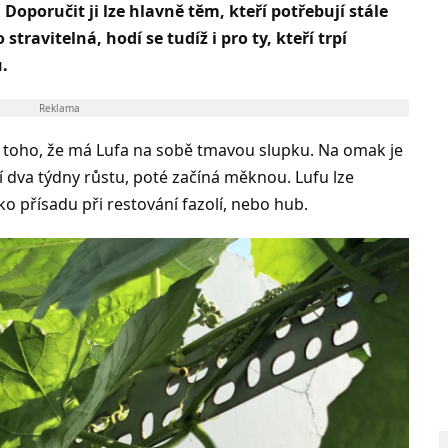
.
Doporučit ji lze hlavně těm, kteří potřebují stále
travitelná, hodí se tudíž i pro ty, kteří trpí
.
Reklama
 toho, že má Lufa na sobě tmavou slupku. Na omak je
ní dva týdny růstu, poté začíná měknou. Lufu lze
ako přísadu při restování fazolí, nebo hub.