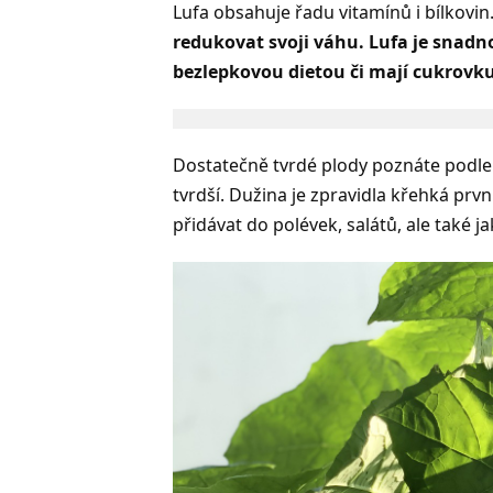
Lufa obsahuje řadu vitamínů i bílkovin
redukovat svoji váhu. Lufa je snadno s
bezlepkovou dietou či mají cukrovku
Dostatečně tvrdé plody poznáte podle
tvrdší. Dužina je zpravidla křehká prv
přidávat do polévek, salátů, ale také j