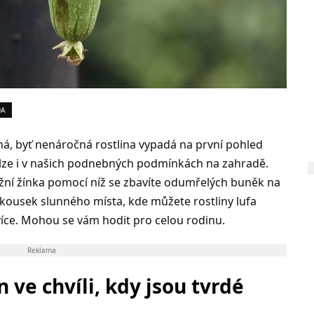
DA
cná, byť nenáročná rostlina vypadá na první pohled
 ji lze i v našich podnebných podmínkách na zahradě.
žní žínka pomocí níž se zbavíte odumřelých buněk na
 kousek slunného místa, kde můžete rostliny lufa
jvíce. Mohou se vám hodit pro celou rodinu.
Reklama
 ve chvíli, kdy jsou tvrdé