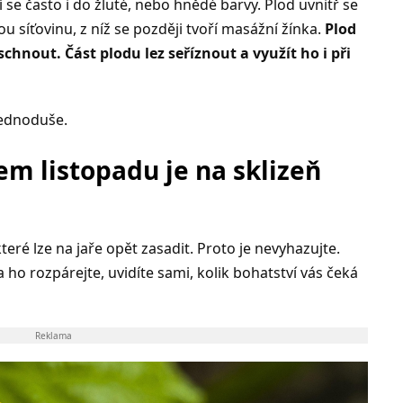
 se často i do žluté, nebo hnědé barvy. Plod uvnitř se
ou síťovinu, z níž se později tvoří masážní žínka.
Plod
chnout. Část plodu lez seříznout a využít ho i při
Jednoduše.
m listopadu je na sklizeň
eré lze na jaře opět zasadit. Proto je nevyhazujte.
 ho rozpárejte, uvidíte sami, kolik bohatství vás čeká
Reklama