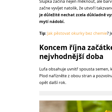
Slupka začíná nejen měknout, ale barví
začne vyvíjet natolik, že utvoří takzvan
je důležité nechat zcela důkladně vys
mytí nádobí.
Tip
:
Jak pěstovat okurky bez chemie
? 
Koncem října začátke
nejvhodnější doba
Lufa obsahuje uvnitř spousta semen, kt
Plod nařízněte z obou stran a pozvolna
opět další rok.