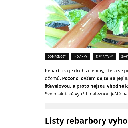
DOMÁCNOST
NOVINKY
TIPY A TRIKY
ZAH
Rebarbora je druh zeleniny, která se 
džemů.
Pozor si ovšem dejte na její l
šťavelovou, a proto nejsou vhodné 
Své praktické využití naleznou ještě n
Listy rebarbory vyh