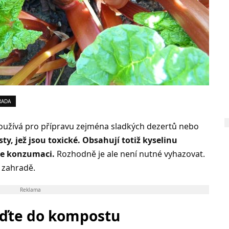
RADA
používá pro přípravu zejména sladkých dezertů nebo
isty, jež jsou toxické. Obsahují totiž kyselinu
ke konzumaci.
Rozhodně je ale není nutné vyhazovat.
a zahradě.
Reklama
oďte do kompostu