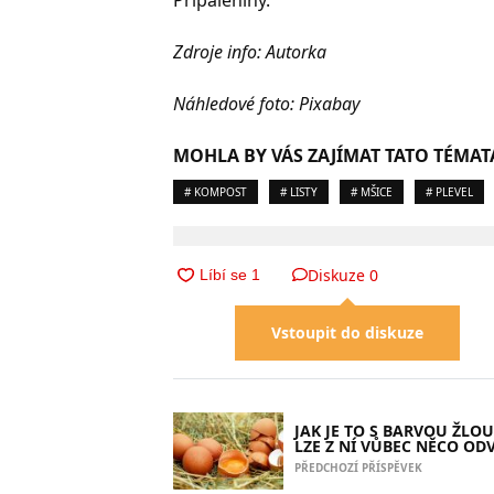
Zdroje info: Autorka
Náhledové foto: Pixabay
MOHLA BY VÁS ZAJÍMAT TATO TÉMAT
# KOMPOST
# LISTY
# MŠICE
# PLEVEL
Diskuze
0
Vstoupit do diskuze
JAK JE TO S BARVOU ŽLO
LZE Z NÍ VŮBEC NĚCO OD
PŘEDCHOZÍ PŘÍSPĚVEK