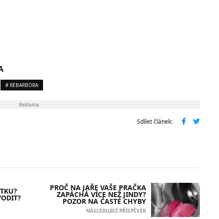
A
# REBARBORA
Reklama
Sdílet článek:
PROČ NA JAŘE VAŠE PRAČKA
UTKU?
ZAPÁCHÁ VÍCE NEŽ JINDY?
VODIT?
POZOR NA ČASTÉ CHYBY
NÁSLEDUJÍCÍ PŘÍSPĚVEK