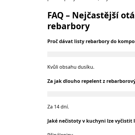
FAQ – Nejčastější otáz
rebarbory
Proč dávat listy rebarbory do komp
Kvůli obsahu dusíku.
Za jak dlouho repelent z rebarborov
Za 14 dní.
Jaké nečistoty v kuchyni lze vyčistit 
Připáleniny.