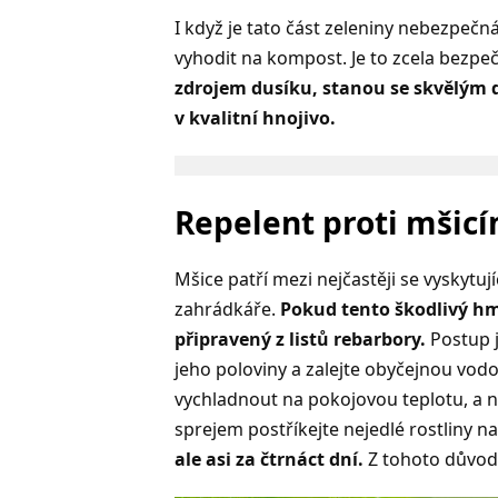
I když je tato část zeleniny nebezpečn
vyhodit na kompost. Je to zcela bezpe
zdrojem dusíku, stanou se skvělým
v kvalitní hnojivo.
Repelent proti mšic
Mšice patří mezi nejčastěji se vyskytu
zahrádkáře.
Pokud tento škodlivý hm
připravený z listů rebarbory.
Postup 
jeho poloviny a zalejte obyčejnou vodo
vychladnout na pokojovou teplotu, a
sprejem postříkejte nejedlé rostliny 
ale asi za čtrnáct dní.
Z tohoto důvodu