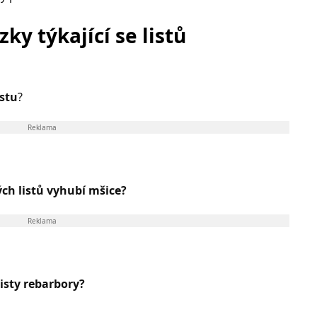
ky týkající se listů
ostu
?
Reklama
ých listů vyhubí mšice?
Reklama
listy rebarbory?