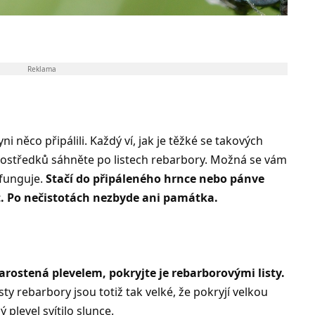
Reklama
ni něco připálili. Každý ví, jak je těžké se takových
prostředků sáhněte po listech rebarbory. Možná se vám
 funguje.
Stačí do připáleného hrnce nebo pánve
řit. Po nečistotách nezbyde ani památka.
arostená plevelem, pokryjte je rebarborovými listy.
sty rebarbory jsou totiž tak velké, že pokryjí velkou
plevel svítilo slunce.