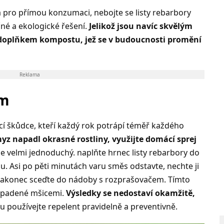
á pro přímou konzumaci, nebojte se listy rebarbory
čné a ekologické řešení.
Jelikož jsou navíc skvělým
 doplňkem kompostu, jež se v budoucnosti promění
Reklama
ím
jící škůdce, kteří každý rok potrápí téměř každého
yz napadl okrasné rostliny, využijte domácí sprej
je velmi jednoduchý. naplňte hrnec listy rebarbory do
u. Asi po pěti minutách varu směs odstavte, nechte ji
 nakonec sceďte do nádoby s rozprašovačem. Tímto
napadené mšicemi.
Výsledky se nedostaví okamžitě,
 používejte repelent pravidelně a preventivně.