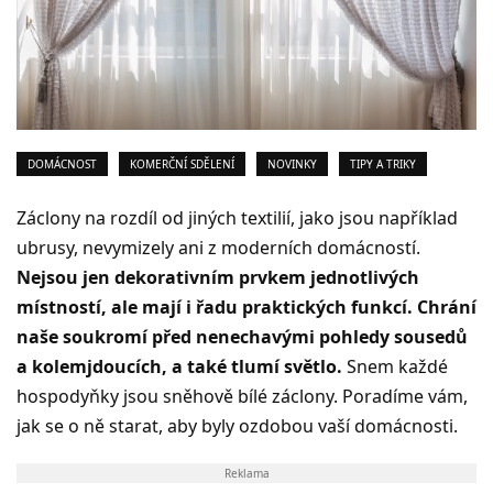
DOMÁCNOST
KOMERČNÍ SDĚLENÍ
NOVINKY
TIPY A TRIKY
Záclony na rozdíl od jiných textilií, jako jsou například
ubrusy, nevymizely ani z moderních domácností.
Nejsou jen dekorativním prvkem jednotlivých
místností, ale mají i řadu praktických funkcí. Chrání
naše soukromí před nenechavými pohledy sousedů
a kolemjdoucích, a také tlumí světlo.
Snem každé
hospodyňky jsou sněhově bílé záclony. Poradíme vám,
jak se o ně starat, aby byly ozdobou vaší domácnosti.
Reklama