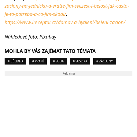
zaclony-na-jednicku-a-vratte-jim-svezest-i-belost-jak-casto-
je-to-potreba-a-co-jim-skodi/
,
https://www.ireceptar.cz/domov-a-bydleni/beleni-zaclon/
Náhledové foto: Pixabay
MOHLA BY VÁS ZAJÍMAT TATO TÉMATA
# BĚLIDLO
# PRANÍ
# SODA
# SUSICKA
# ZÁCLONY
Reklama