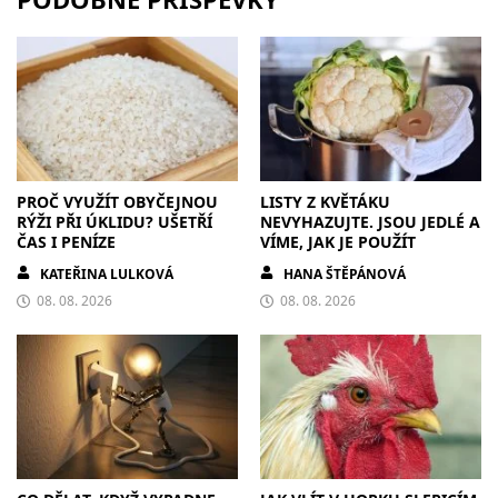
PROČ VYUŽÍT OBYČEJNOU
LISTY Z KVĚTÁKU
RÝŽI PŘI ÚKLIDU? UŠETŘÍ
NEVYHAZUJTE. JSOU JEDLÉ A
ČAS I PENÍZE
VÍME, JAK JE POUŽÍT
KATEŘINA LULKOVÁ
HANA ŠTĚPÁNOVÁ
08. 08. 2026
08. 08. 2026