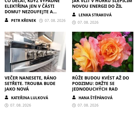
CO DĚLAT, KDYŽ VYPADNE
JAK VLÍT V HORKU SLEPICÍM
ELEKTŘINA JEN V ČÁSTI
NOVOU ENERGII DO ŽIL
DOMU? NEZOUFEJTE A
LENKA STRAKOVÁ
POSTUPUJTE S CHLADNOU
PETR KŘENEK
07. 08. 2026
HLAVOU
07. 08. 2026
VEČER NANESETE, RÁNO
RŮŽE BUDOU KVÉST AŽ DO
SETŘETE. TROUBA BUDE
PODZIMU: DRŽTE SE
JAKO NOVÁ
JEDNODUCHÝCH RAD
KATEŘINA LULKOVÁ
HANA ŠTĚPÁNOVÁ
07. 08. 2026
07. 08. 2026