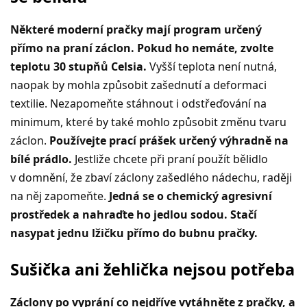
Některé moderní pračky mají program určený
přímo na praní záclon. Pokud ho nemáte, zvolte
teplotu 30 stupňů Celsia.
Vyšší teplota není nutná,
naopak by mohla způsobit zašednutí a deformaci
textilie. Nezapomeňte stáhnout i odstřeďování na
minimum, které by také mohlo způsobit změnu tvaru
záclon.
Používejte prací prášek určený výhradně na
bílé prádlo.
Jestliže chcete při praní použít bělidlo
v domnění, že zbaví záclony zašedlého nádechu, raději
na něj zapomeňte.
Jedná se o chemický agresivní
prostředek a nahraďte ho jedlou sodou. Stačí
nasypat jednu lžičku přímo do bubnu pračky.
Sušička ani žehlička nejsou potřeba
Záclony po vyprání co nejdříve vytáhněte z pračky, a