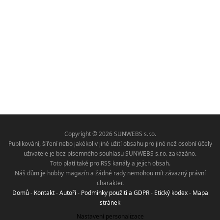
Copyright © 2026 SUNWEBS s.r.o.
Publikování, šíření nebo jakékoliv jiné užití obsahu pro jiné než osobní účely
uživatele je bez písemného souhlasu SUNWEBS s.r.o. zakázáno.
Toto platí také pro RSS kanály a jejich obsah.
Náš dům je hobby magazín a žádné rady nemohou mít závazný právní
charakter.
Domů
-
Kontakt
-
Autoři
-
Podmínky použití a GDPR
-
Etický kodex
-
Mapa
stránek
Nastavení personalizace