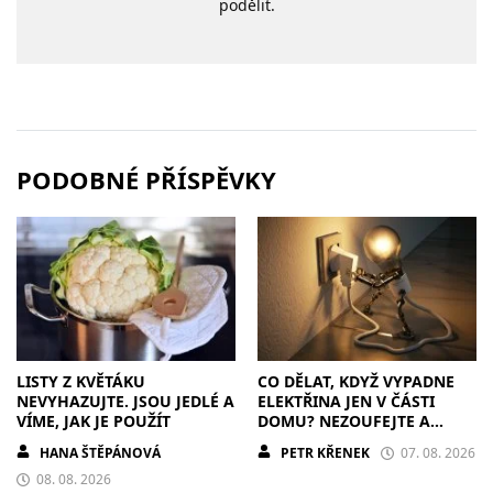
podělit.
PODOBNÉ PŘÍSPĚVKY
LISTY Z KVĚTÁKU
CO DĚLAT, KDYŽ VYPADNE
NEVYHAZUJTE. JSOU JEDLÉ A
ELEKTŘINA JEN V ČÁSTI
VÍME, JAK JE POUŽÍT
DOMU? NEZOUFEJTE A
POSTUPUJTE S CHLADNOU
HANA ŠTĚPÁNOVÁ
PETR KŘENEK
07. 08. 2026
HLAVOU
08. 08. 2026