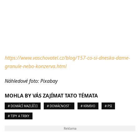
https://www.vaschovatel.cz/blog/157-co-si-dneska-dame-
granule-nebo-konzerva.html
Náhledové foto: Pixabay
MOHLA BY VÁS ZAJÍMAT TATO TÉMATA
# DOMÁCÍ MAZLÍČCI
# DOMÁCNOST¨
# KRMIVO
# PSI
# TIPY A TRIKY
Reklama