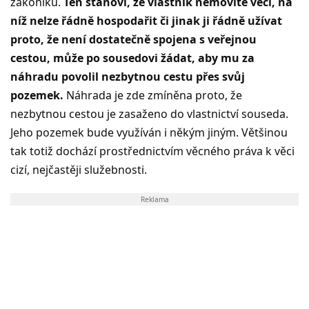
zákoníku.
Ten stanoví, že vlastník nemovité věci, na
níž nelze řádně hospodařit či jinak ji řádně užívat
proto, že není dostatečně spojena s veřejnou
cestou, může po sousedovi žádat, aby mu za
náhradu povolil nezbytnou cestu přes svůj
pozemek.
Náhrada je zde zmíněna proto, že
nezbytnou cestou je zasaženo do vlastnictví souseda.
Jeho pozemek bude využíván i někým jiným. Většinou
tak totiž dochází prostřednictvím věcného práva k věci
cizí, nejčastěji služebnosti.
Reklama