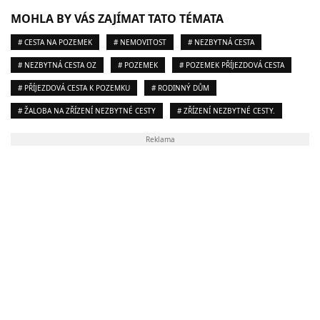
MOHLA BY VÁS ZAJÍMAT TATO TÉMATA
# CESTA NA POZEMEK
# NEMOVITOST
# NEZBYTNÁ CESTA
# NEZBYTNÁ CESTA OZ
# POZEMEK
# POZEMEK PŘÍJEZDOVÁ CESTA
# PŘÍJEZDOVÁ CESTA K POZEMKU
# RODINNÝ DŮM
# ŽALOBA NA ZŘÍZENÍ NEZBYTNÉ CESTY
# ZŘÍZENÍ NEZBYTNÉ CESTY.
Reklama