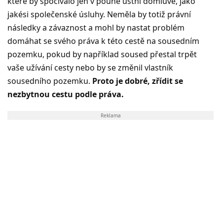
které by spočívalo jen v pouhé ústní domluvě, jako
jakési společenské úsluhy. Neměla by totiž právní
následky a závaznost a mohl by nastat problém
domáhat se svého práva k této cestě na sousedním
pozemku, pokud by například soused přestal trpět
vaše užívání cesty nebo by se změnil vlastník
sousedního pozemku.
Proto je dobré, zřídit se
nezbytnou cestu podle práva.
Reklama