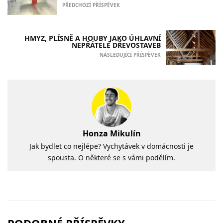
PŘEDCHOZÍ PŘÍSPĚVEK
HMYZ, PLÍSNĚ A HOUBY JAKO ÚHLAVNÍ
NEPŘÁTELÉ DŘEVOSTAVEB
NÁSLEDUJÍCÍ PŘÍSPĚVEK
Honza Mikulín
Jak bydlet co nejlépe? Vychytávek v domácnosti je
spousta. O některé se s vámi podělím.
PODOBNÉ PŘÍSPĚVKY