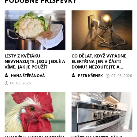
LISTY Z KVĚTÁKU
CO DĚLAT, KDYŽ VYPADNE
NEVYHAZUJTE. JSOU JEDLÉ A
ELEKTŘINA JEN V ČÁSTI
VÍME, JAK JE POUŽÍT
DOMU? NEZOUFEJTE A
POSTUPUJTE S CHLADNOU
HANA ŠTĚPÁNOVÁ
PETR KŘENEK
07. 08. 2026
HLAVOU
08. 08. 2026