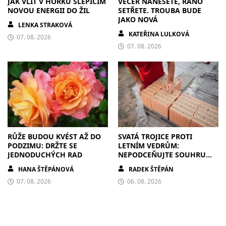
JAK VLÍT V HORKU SLEPICÍM
VEČER NANESETE, RÁNO
NOVOU ENERGII DO ŽIL
SETŘETE. TROUBA BUDE
JAKO NOVÁ
LENKA STRAKOVÁ
KATEŘINA LULKOVÁ
07. 08. 2026
07. 08. 2026
RŮŽE BUDOU KVÉST AŽ DO
SVATÁ TROJICE PROTI
PODZIMU: DRŽTE SE
LETNÍM VEDRŮM:
JEDNODUCHÝCH RAD
NEPODCEŇUJTE SOUHRU
ZDIVA A STÍNĚNÍ
HANA ŠTĚPÁNOVÁ
RADEK ŠTĚPÁN
07. 08. 2026
06. 08. 2026