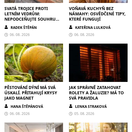
SVATÁ TROJICE PROTI
VOŇAVÁ KUCHYŇ BEZ
LETNÍM VEDRŮM:
NÁMAHY: OSVĚDČENÉ TIPY,
NEPODCEŇUJTE SOUHRU
KTERÉ FUNGUJÍ
ZDIVA A STÍNĚNÍ
RADEK ŠTĚPÁN
KATEŘINA LULKOVÁ
06. 08. 2026
06. 08. 2026
PĚSTOVÁNÍ DÝNÍ MÁ SVÁ
JAK SPRÁVNĚ ZATAHOVAT
ÚSKALÍ. PŘITAHUJÍ KRYSY
ROLETY A ŽALUZIE? MÁ TO
JAKO MAGNET
SVÁ PRAVIDLA
HANA ŠTĚPÁNOVÁ
LENKA STRAKOVÁ
06. 08. 2026
05. 08. 2026