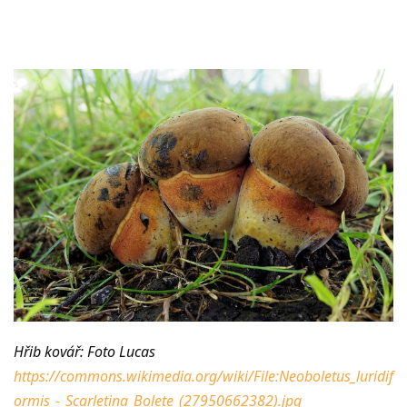
Hřib kovář: Foto Lucas
https://commons.wikimedia.org/wiki/File:Neoboletus_luridif
ormis_-_Scarletina_Bolete_(27950662382).jpg