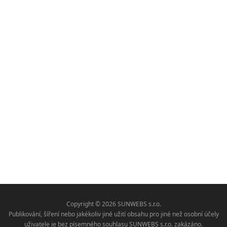
Copyright © 2026 SUNWEBS s.r.o.
Publikování, šíření nebo jakékoliv jiné užití obsahu pro jiné než osobní účely
uživatele je bez písemného souhlasu SUNWEBS s.r.o. zakázáno.