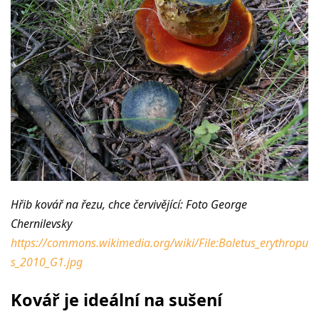
Hřib kovář na řezu, chce červivějící: Foto George
Chernilevsky
https://commons.wikimedia.org/wiki/File:Boletus_erythropu
s_2010_G1.jpg
Kovář je ideální na sušení