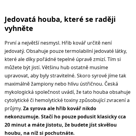
Jedovatá houba, které se raději
vyhněte
První a největší nesmysl. Hřib kovář určitě není
jedovatý. Obsahuje pouze termolabilní jedovaté látky,
které ale díky pořádné tepelné úpravě zmizí. Tím si
můžete být jistí. Většinu hub ostatně musíme
upravovat, aby byly stravitelné. Skoro syrové jíme tak
maximálně žampiony nebo hlívu ústřičnou. Česká
mykologická společnost uvádí, že tato houba obsahuje
cytolytické či hemolytické toxiny způsobující zvracení a
průjmy.
Za syrova ale hřib kovář nikdo
nekonzumuje. Stačí ho pouze podusit klasicky cca
20 minut a máte jistotu, že budete jíst skvělou
houbu, na níž si pochutnáte.