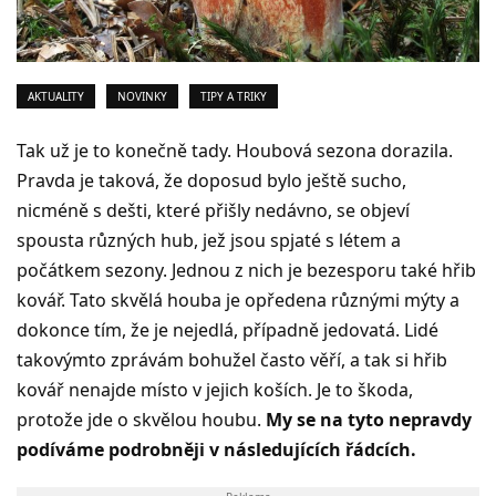
AKTUALITY
NOVINKY
TIPY A TRIKY
Tak už je to konečně tady. Houbová sezona dorazila.
Pravda je taková, že doposud bylo ještě sucho,
nicméně s dešti, které přišly nedávno, se objeví
spousta různých hub, jež jsou spjaté s létem a
počátkem sezony. Jednou z nich je bezesporu také hřib
kovář. Tato skvělá houba je opředena různými mýty a
dokonce tím, že je nejedlá, případně jedovatá. Lidé
takovýmto zprávám bohužel často věří, a tak si hřib
kovář nenajde místo v jejich koších. Je to škoda,
protože jde o skvělou houbu.
My se na tyto nepravdy
podíváme podrobněji v následujících řádcích.