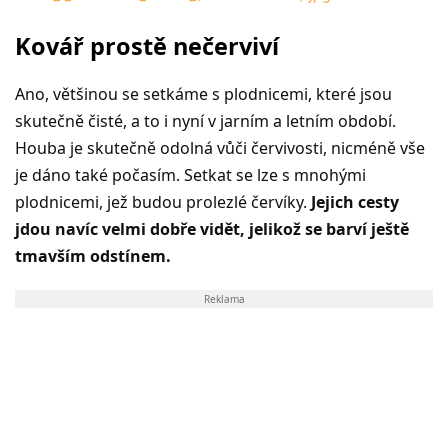
Kovář prostě nečerviví
Ano, většinou se setkáme s plodnicemi, které jsou
skutečně čisté, a to i nyní v jarním a letním období.
Houba je skutečně odolná vůči červivosti, nicméně vše
je dáno také počasím. Setkat se lze s mnohými
plodnicemi, jež budou prolezlé červíky.
Jejich cesty
jdou navíc velmi dobře vidět, jelikož se barví ještě
tmavším odstínem.
Reklama