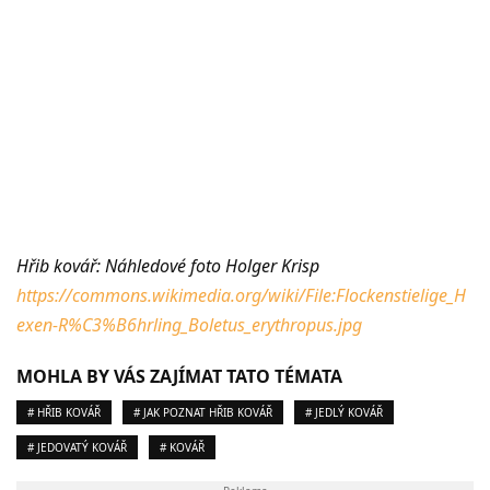
Hřib kovář: Náhledové foto Holger Krisp
https://commons.wikimedia.org/wiki/File:Flockenstielige_H
exen-R%C3%B6hrling_Boletus_erythropus.jpg
MOHLA BY VÁS ZAJÍMAT TATO TÉMATA
# HŘIB KOVÁŘ
# JAK POZNAT HŘIB KOVÁŘ
# JEDLÝ KOVÁŘ
# JEDOVATÝ KOVÁŘ
# KOVÁŘ