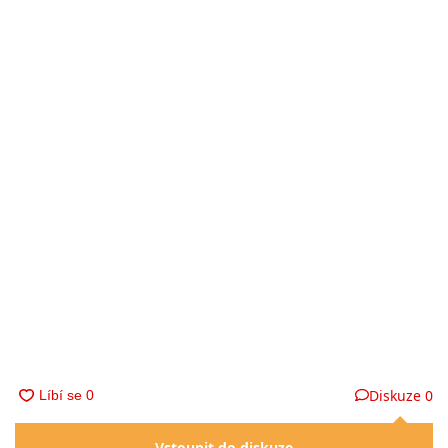
Diskuze
0
Vstoupit do diskuze