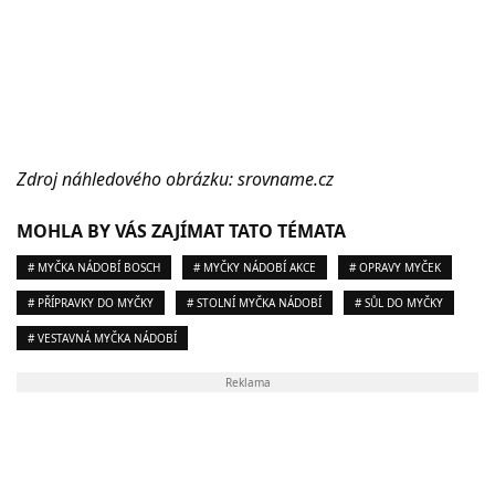
Zdroj náhledového obrázku: srovname.cz
MOHLA BY VÁS ZAJÍMAT TATO TÉMATA
# MYČKA NÁDOBÍ BOSCH
# MYČKY NÁDOBÍ AKCE
# OPRAVY MYČEK
# PŘÍPRAVKY DO MYČKY
# STOLNÍ MYČKA NÁDOBÍ
# SŮL DO MYČKY
# VESTAVNÁ MYČKA NÁDOBÍ
Reklama