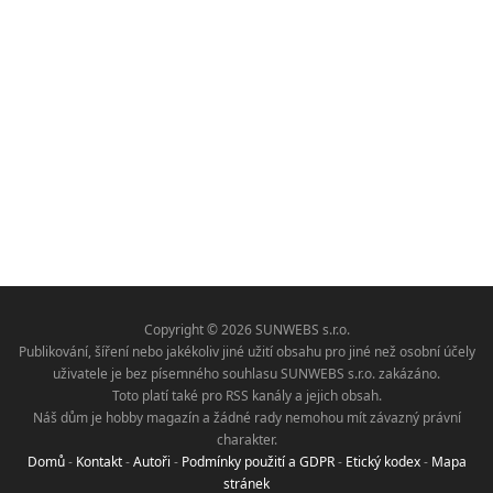
Copyright © 2026 SUNWEBS s.r.o.
Publikování, šíření nebo jakékoliv jiné užití obsahu pro jiné než osobní účely
uživatele je bez písemného souhlasu SUNWEBS s.r.o. zakázáno.
Toto platí také pro RSS kanály a jejich obsah.
Náš dům je hobby magazín a žádné rady nemohou mít závazný právní
charakter.
Domů
-
Kontakt
-
Autoři
-
Podmínky použití a GDPR
-
Etický kodex
-
Mapa
stránek