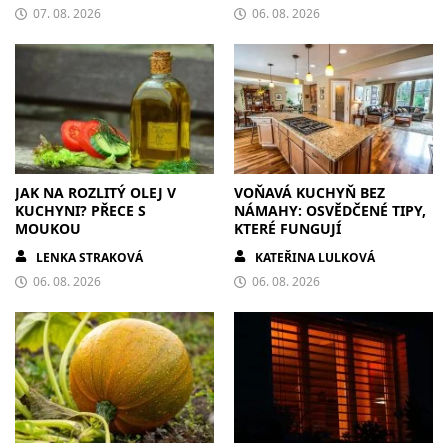
07. 08. 2026
06. 08. 2026
JAK NA ROZLITÝ OLEJ V
VOŇAVÁ KUCHYŇ BEZ
KUCHYNI? PŘECE S
NÁMAHY: OSVĚDČENÉ TIPY,
MOUKOU
KTERÉ FUNGUJÍ
LENKA STRAKOVÁ
KATEŘINA LULKOVÁ
06. 08. 2026
06. 08. 2026