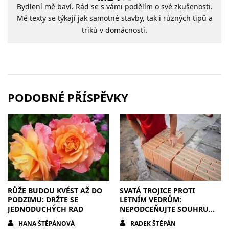
Bydlení mě baví. Rád se s vámi podělím o své zkušenosti.
Mé texty se týkají jak samotné stavby, tak i různých tipů a
triků v domácnosti.
PODOBNÉ PŘÍSPĚVKY
RŮŽE BUDOU KVÉST AŽ DO
SVATÁ TROJICE PROTI
PODZIMU: DRŽTE SE
LETNÍM VEDRŮM:
JEDNODUCHÝCH RAD
NEPODCEŇUJTE SOUHRU
ZDIVA A STÍNĚNÍ
HANA ŠTĚPÁNOVÁ
RADEK ŠTĚPÁN