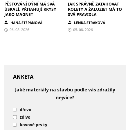
PĚSTOVÁNÍ DÝNÍ MÁ SVÁ
JAK SPRÁVNĚ ZATAHOVAT
ÚSKALÍ. PŘITAHUJÍ KRYSY
ROLETY A ŽALUZIE? MÁ TO
JAKO MAGNET
SVÁ PRAVIDLA
HANA ŠTĚPÁNOVÁ
LENKA STRAKOVÁ
06. 08. 2026
05. 08. 2026
ANKETA
Jaké materiály na stavbu podle vás zdražily
nejvíce?
dřevo
zdivo
kovové prvky