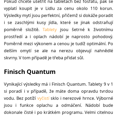
Pokud chcete ušetřit na tabletách bez fosfátu, pak se
vyplatí koupit je v Lidlu za cenu okolo 110 korun.
Výsledky mytí jsou perfektní, přičemž si dokáže poradit
i se zaschlými kusy jídla, které se jinak odstraňují
poměrně složitě.
Tablety
jsou šetrné k životnímu
prostředí a i oplach nádobí je naprosto pohodový.
Poměrně mezi výkonem a cenou je tudíž optimální. Po
delším omytí se ale na nerezu objevují nahnědlé
skvrny. V tom případě je třeba přidat sůl.
Finisch Quantum
Vynikající výsledky má i Finisch Quantum. Tablety 9 v 1
si poradí i v případě, že máte doma opravdu tvrdou
vodu. Bez potíží
vyčistí
sklo i nerezové hrnce. Výborné
jsou i funkce oplachu a odmáčení. Nádobí bude
dokonale čisté i po krátkém programu. Velmi citelnou