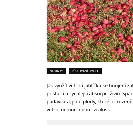
NOVINKY
PĚSTOVÁNÍ OVOCE
Jak využít větrná jablíčka ke hnojení z
postará o rychlejší absorpci živin. Spa
padavčata, jsou plody, které přirozeně
větru, nemoci nebo i zralosti.