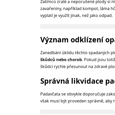
Zatímco zralé a neporušené plody si m
zavařeniny, například kompot, láma h
vyplatí je využít jinak, než jako odpad.
Význam odklízení op
Zanedbání úklidu těchto spadaných p
škůdců nebo chorob
. Pokud jsou tot
škůdci rychle přesunout na zdravé plod
Správná likvidace p
Padavčata se obvykle doporučuje zak
však musí být proveden správně, aby n