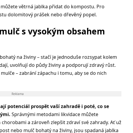
můžete větrná jablka přidat do kompostu. Pro
ostu dolomitový prášek nebo dřevěný popel.
o mulč s vysokým obsahem
 bohatý na živiny – stačí je jednoduše rozsypat kolem
dají, uvolňují do půdy živiny a podporují zdravý růst.
 mulče – zabrání zápachu i tomu, aby se do nich
Reklama
í potenciál prospět vaší zahradě i poté, co se
nými.
Správnými metodami likvidace můžete
 chorobami a zároveň zlepšit zdraví své zahrady. Ať už
mpost nebo mulč bohatý na živiny, jsou spadaná jablka