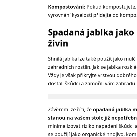
Kompostování:
Pokud kompostujete, 
vyrovnání kyselosti přidejte do komp
Spadaná jablka jak
živin
Shnilá jablka lze také použít jako mulč
zahradních rostlin. Jak se jablka rozklá
Vždy je však přikryjte vrstvou dobrého
dostali škůdci a zamořili vám zahradu.
Závěrem lze říci, že
opadaná jablka maj
stanou na vašem stole již nepotřeb
minimalizovat riziko napadení škůdci a
se použijí jako organické hnojivo, ko