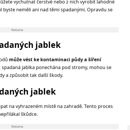
ůžete vychutnat čerstvé nebo z nich vyrobit lahodné
ůl byste neměli ani nad těmi spadanými. Opravdu se
Reklama
adaných jablek
lodů
může vést ke kontaminaci půdy a šíření
iž spadaná jablka ponechána pod stromy, mohou se
y a způsobit tak další škody.
adaných jablek
opat na vyhrazeném místě na zahradě. Tento proces
epřilákal škůdce.
Reklama