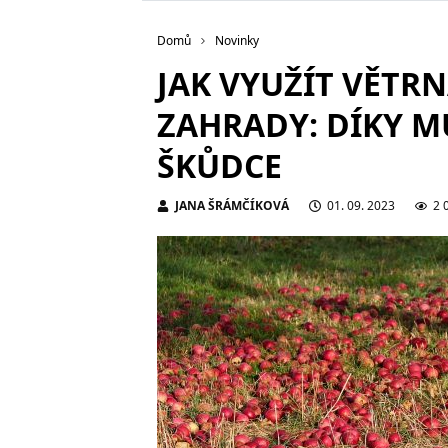
Domů
Novinky
JAK VYUŽÍT VĚTRN
ZAHRADY: DÍKY M
ŠKŮDCE
JANA ŠRÁMČÍKOVÁ
01. 09. 2023
2 