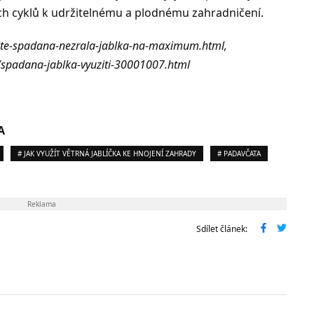
ních cyklů k udržitelnému a plodnému zahradničení.
zijte-spadana-nezrala-jablka-na-maximum.html,
y/spadana-jablka-vyuziti-30001007.html
A
# JAK VYUŽÍT VĚTRNÁ JABLÍČKA KE HNOJENÍ ZAHRADY
# PADAVČATA
Reklama
Sdílet článek: