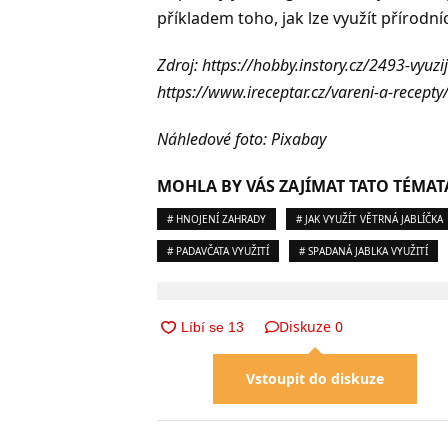
příkladem toho, jak lze využít přírod
Zdroj: https://hobby.instory.cz/2493-vyu
https://www.ireceptar.cz/vareni-a-recept
Náhledové foto: Pixabay
MOHLA BY VÁS ZAJÍMAT TATO TÉMAT
# HNOJENÍ ZAHRADY
# JAK VYUŽÍT VĚTRNÁ JABLÍČKA
# PADAVČATA VYUŽITÍ
# SPADANÁ JABLKA VYUŽITÍ
Diskuze
0
Vstoupit do diskuze