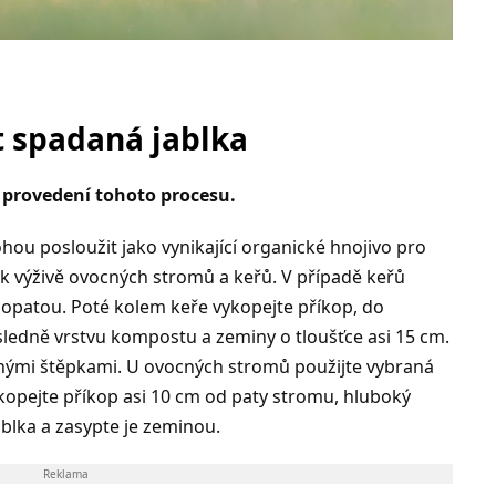
t spadaná jablka
 provedení tohoto procesu.
hou posloužit jako vynikající organické hnojivo pro
 k výživě ovocných stromů a keřů. V případě keřů
 lopatou. Poté kolem keře vykopejte příkop, do
ledně vrstvu kompostu a zeminy o tloušťce asi 15 cm.
nými štěpkami. U ovocných stromů použijte vybraná
ykopejte příkop asi 10 cm od paty stromu, hluboký
blka a zasypte je zeminou.
Reklama