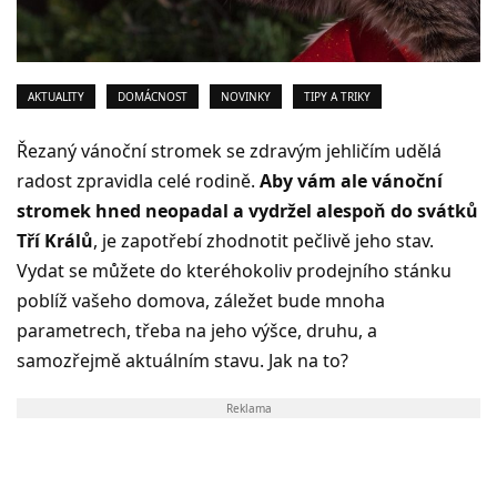
AKTUALITY
DOMÁCNOST
NOVINKY
TIPY A TRIKY
Řezaný vánoční stromek se zdravým jehličím udělá
radost zpravidla celé rodině.
Aby vám ale vánoční
stromek hned neopadal a vydržel alespoň do svátků
Tří Králů
, je zapotřebí zhodnotit pečlivě jeho stav.
Vydat se můžete do kteréhokoliv prodejního stánku
poblíž vašeho domova, záležet bude mnoha
parametrech, třeba na jeho výšce, druhu, a
samozřejmě aktuálním stavu. Jak na to?
Reklama