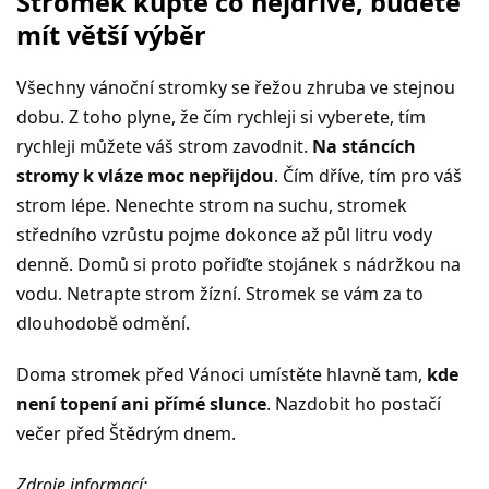
Stromek kupte co nejdříve, budete
mít větší výběr
Všechny vánoční stromky se řežou zhruba ve stejnou
dobu. Z toho plyne, že čím rychleji si vyberete, tím
rychleji můžete váš strom zavodnit.
Na stáncích
stromy k vláze moc nepřijdou
. Čím dříve, tím pro váš
strom lépe. Nenechte strom na suchu, stromek
středního vzrůstu pojme dokonce až půl litru vody
denně. Domů si proto pořiďte stojánek s nádržkou na
vodu. Netrapte strom žízní. Stromek se vám za to
dlouhodobě odmění.
Doma stromek před Vánoci umístěte hlavně tam,
kde
není topení ani přímé slunce
. Nazdobit ho postačí
večer před Štědrým dnem.
Zdroje informací: