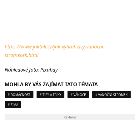
https://www.jaktak.cz/jak-vybrat-zivy-vanocni-
stromecek.html
Náhledové foto: Pixabay
MOHLA BY VÁS ZAJÍMAT TATO TÉMATA
# DOMÁCNOST
# TIPY A TRIKY
# VÁNOCE
# VÁNOČNÍ STROMEK
# ZIMA
Reklama