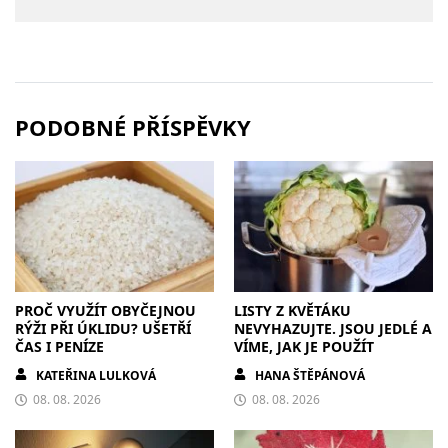
PODOBNÉ PŘÍSPĚVKY
PROČ VYUŽÍT OBYČEJNOU
LISTY Z KVĚTÁKU
RÝŽI PŘI ÚKLIDU? UŠETŘÍ
NEVYHAZUJTE. JSOU JEDLÉ A
ČAS I PENÍZE
VÍME, JAK JE POUŽÍT
KATEŘINA LULKOVÁ
HANA ŠTĚPÁNOVÁ
08. 08. 2026
08. 08. 2026