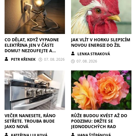
CO DĚLAT, KDYŽ VYPADNE
JAK VLÍT V HORKU SLEPICÍM
ELEKTŘINA JEN V ČÁSTI
NOVOU ENERGII DO ŽIL
DOMU? NEZOUFEJTE A
LENKA STRAKOVÁ
POSTUPUJTE S CHLADNOU
PETR KŘENEK
07. 08. 2026
HLAVOU
07. 08. 2026
VEČER NANESETE, RÁNO
RŮŽE BUDOU KVÉST AŽ DO
SETŘETE. TROUBA BUDE
PODZIMU: DRŽTE SE
JAKO NOVÁ
JEDNODUCHÝCH RAD
KATEŘINA LULKOVÁ
HANA ŠTĚPÁNOVÁ